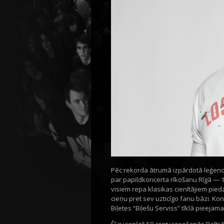
Pēc rekorda ātrumā izpārdotā leģend
par papildkoncerta rīkošanu Rīgā — 10
visiem repa klasikas cienītājiem pied
cieņu pret sev uzticīgo fanu bāzi. Ko
Biļetes “Biļešu Serviss” tīklā pieejama