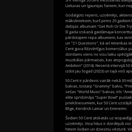
Šī ir vienīgā 50 cent viesošanās Balti
Lietuvas un Igaunijas faniem, kuri n
Godalgots reperis, uzņēmējs, aktieri
māksliniekiem, kurš pirms 20 gadiem
debijas albumam “Get Rich Or Die Try
šī gada izskaņā gaidāmajai koncerttur
pārdotajiem repa albumiem, kas ierin
un "21 Questions", kā arī Amerikas Iera
Cent guva līdzvērtīgus komerciālus 
dzirdams viens no visu laiku spēcīgā
muzikālas pārmaiņas, kas atspoguļojā
Ambition” (2014). Nesenā intervijā 50
izdot jau šogad (2023) un tajā viņš 
50 Cent ir pārdevis vairāk nekā 30 m
balvas, tostarp “Grammy” balvu, “Pri
sešas “World Music” balvas, trīs “Am
elite spridzināja “Super Bowl” puslai
priekšnesumiem, kur 50 Cent uzstājās
Blige, Kendrick Lamar un Eminemn.
Šodien 50 Cent atskatās uz iespaidīgu
uzņēmējs. Viņa hitus ir dzirdējuši vis
hitiem šodien un dziesmu vēsturē. Viņ