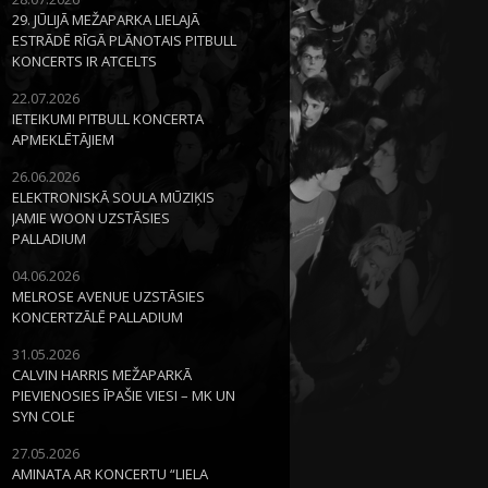
29. JŪLIJĀ MEŽAPARKA LIELAJĀ
ESTRĀDĒ RĪGĀ PLĀNOTAIS PITBULL
KONCERTS IR ATCELTS
22.07.2026
IETEIKUMI PITBULL KONCERTA
APMEKLĒTĀJIEM
26.06.2026
ELEKTRONISKĀ SOULA MŪZIĶIS
JAMIE WOON UZSTĀSIES
PALLADIUM
04.06.2026
MELROSE AVENUE UZSTĀSIES
KONCERTZĀLĒ PALLADIUM
31.05.2026
CALVIN HARRIS MEŽAPARKĀ
PIEVIENOSIES ĪPAŠIE VIESI – MK UN
SYN COLE
27.05.2026
AMINATA AR KONCERTU “LIELA