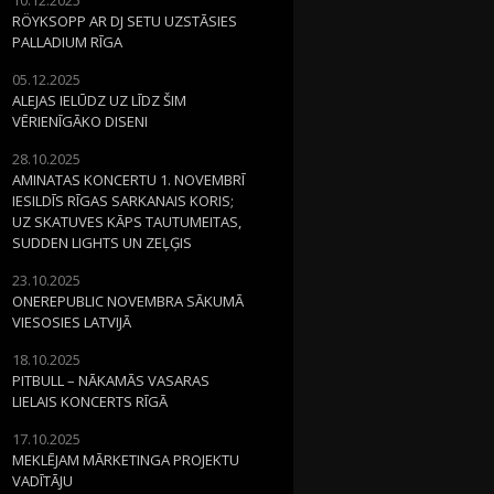
RÖYKSOPP AR DJ SETU UZSTĀSIES
PALLADIUM RĪGA
05.12.2025
ALEJAS IELŪDZ UZ LĪDZ ŠIM
VĒRIENĪGĀKO DISENI
28.10.2025
AMINATAS KONCERTU 1. NOVEMBRĪ
IESILDĪS RĪGAS SARKANAIS KORIS;
UZ SKATUVES KĀPS TAUTUMEITAS,
SUDDEN LIGHTS UN ZEĻĢIS
23.10.2025
ONEREPUBLIC NOVEMBRA SĀKUMĀ
VIESOSIES LATVIJĀ
18.10.2025
PITBULL – NĀKAMĀS VASARAS
LIELAIS KONCERTS RĪGĀ
17.10.2025
MEKLĒJAM MĀRKETINGA PROJEKTU
VADĪTĀJU