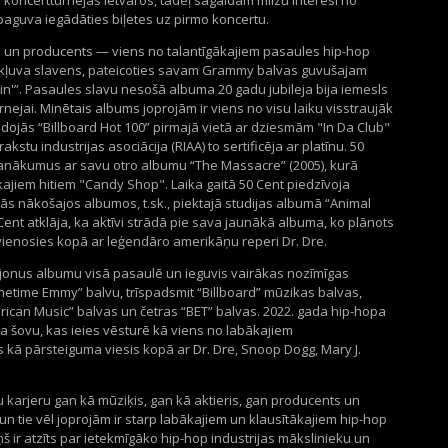
jā koncertturnejas ietvaros, tādēļ sagaidām milzu interesi no
epaguva iegādāties biļetes uz pirmo koncertu.
s un producents — viens no talantīgākajiem pasaules hip-hop
 kļuva slavens, pateicoties savam Grammy balvas guvušajam
in'”. Pasaules slavu nesošā albuma 20 gadu jubileja bija iemesls
nejai. Minētais albums joprojām ir viens no visu laiku visstraujāk
dojās “Billboard Hot 100” pirmajā vietā ar dziesmām "In Da Club"
kstu industrijas asociācija (RIAA) to sertificēja ar platīnu. 50
panākumus ar savu otro albumu “The Massacre” (2005), kurā
kajiem hitiem "Candy Shop". Laika gaitā 50 Cent piedzīvoja
s nākošajos albumos, t.sk., piektajā studijas albumā “Animal
 Cent atklāja, ka aktīvi strādā pie sava jaunākā albuma, ko plānots
apvienosies kopā ar leģendāro amerikāņu reperi Dr. Dre.
iljonus albumu visā pasaulē un ieguvis vairākas nozīmīgas
metime Emmy” balvu, trīspadsmit “Billboard” mūzikas balvas,
erican Music” balvas un četras “BET” balvas. 2022. gada hip-hopa
ka šovu, kas ieies vēsturē kā viens no labākajiem
 kā pārsteiguma viesis kopā ar Dr. Dre, Snoop Dogg, Mary J.
 karjeru gan kā mūziķis, gan kā aktieris, gan producents un
i un tie vēl joprojām ir starp labākajiem un klausītākajiem hip-hop
š ir atzīts par ietekmīgāko hip-hop industrijas mākslinieku un