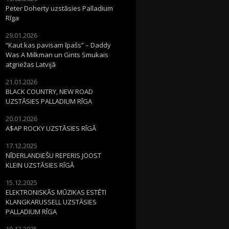
Peter Doherty uzstāsies Palladium
Rīga
29.01.2026
“Kaut kas pavisam īpašs” – Daddy
Was A Milkman un Gints Smukais
atgriežas Latvijā
21.01.2026
BLACK COUNTRY, NEW ROAD
UZSTĀSIES PALLADIUM RĪGA
20.01.2026
A$AP ROCKY UZSTĀSIES RĪGĀ
17.12.2025
NĪDERLANDIEŠU REPERIS JOOST
KLEIN UZSTĀSIES RĪGĀ
15.12.2025
ELEKTRONISKĀS MŪZIKAS ESTĒTI
KLANGKARUSSELL UZSTĀSIES
PALLADIUM RĪGA
10.12.2025