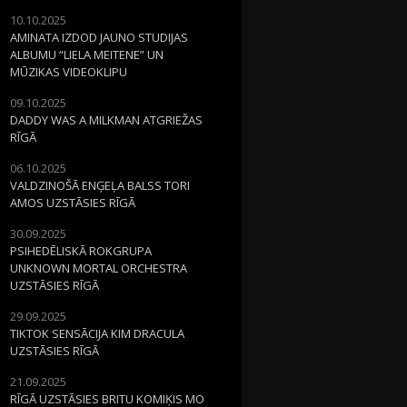
10.10.2025
AMINATA IZDOD JAUNO STUDIJAS
ALBUMU “LIELA MEITENE” UN
MŪZIKAS VIDEOKLIPU
09.10.2025
DADDY WAS A MILKMAN ATGRIEŽAS
RĪGĀ
06.10.2025
VALDZINOŠĀ ENĢEĻA BALSS TORI
AMOS UZSTĀSIES RĪGĀ
30.09.2025
PSIHEDĒLISKĀ ROKGRUPA
UNKNOWN MORTAL ORCHESTRA
UZSTĀSIES RĪGĀ
29.09.2025
TIKTOK SENSĀCIJA KIM DRACULA
UZSTĀSIES RĪGĀ
21.09.2025
RĪGĀ UZSTĀSIES BRITU KOMIĶIS MO