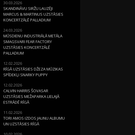
30.03.2026
SKANDINĀVU SIRŽU LAUZĒJI
MARCUS & MARTINUS UZSTĀSIES
KONCERTZĀLĒ PALLADIUM
24.03.2026
MŪSDIENU INDUSTRIĀLĀ METĀLA
SMAGSVARI FEAR FACTORY
UZSTĀSIES KONCERTZĀLĒ
PALLADIUM
12.02.2026
RĪGĀ UZSTĀSIES DŽEZA MŪZIKAS
SPĪDEKĻI SNARKY PUPPY
12.02.2026
CALVIN HARRIS ŠOVASAR
UZSTĀSIES MEŽAPARKA LIELAJĀ
ESTRĀDĒ RĪGĀ
11.02.2026
TORI AMOS IZDOS JAUNU ALBUMU
UN UZSTĀSIES RĪGĀ
10.02.2026