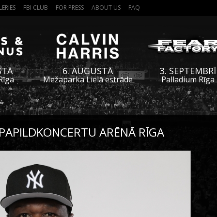
LERIES
FBI CLUB
FOR PRESS
ABOUT US
FAQ
STĀ
6. AUGUSTĀ
3. SEPTEMBRĪ
Rīga
Mežaparka Lielā estrāde
Palladium Rīga
 PAPILDKONCERTU ARĒNĀ RĪGA