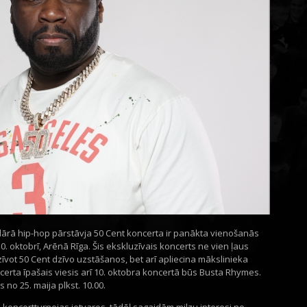
ārā hip-hop pārstāvja 50 Cent koncerta ir panākta vienošanās
. oktobrī, Arēnā Rīga. Šis ekskluzīvais koncerts ne vien ļaus
zīvot 50 Cent dzīvo uzstāšanos, bet arī apliecina mākslinieka
ncerta īpašais viesis arī 10. oktobra koncertā būs Busta Rhymes.
s no 25. maija plkst. 10.00.