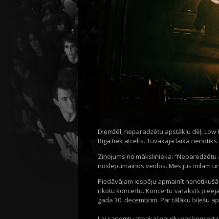
Diemžēl, neparadzētu apstākļu dēļ, Low 
Rīga tiek atcelts. Tuvākajā laikā nenoti
Ziņojums no mākslinieka: “Neparedzētu ap
noslēpumainos veidos. Mēs jūs mīlam un ļ
Piedāvājam iespēju apmainīt nenotikušā k
rīkotu koncertu. Koncertu saraksts pieeja
gada 30. decembrim. Par tālāku biļešu a
Lai saņemtu atpakaļ naudu par koncerta 