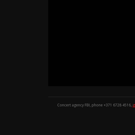
Concert agency FBI, phone +371
6728 4516
,
i