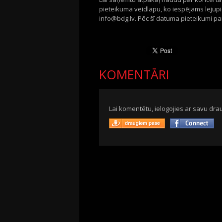
pieteikuma veidlapu, ko iespējams lejup
info@bdg.lv. Pēc šī datuma pieteikumi par
KOMENTĀRI
Lai komentētu, ielogojies ar savu drau