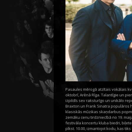
Pasaules mērogā atzītais vokālais kvar
oktobrī, Arēnā Rīga. Talantīgie un pi
izpildīs sev raksturīgo un unikālo re
Braxton un Frank Sinatra populāros hi
klasiskās mūzikas skaņdarbus popmūzi
zemāku cenu tirdzniecībā no 19. maija 
festivāla koncertu kluba biedri, biļet
plkst. 10.00, izmantojot kodu, kas tiks 