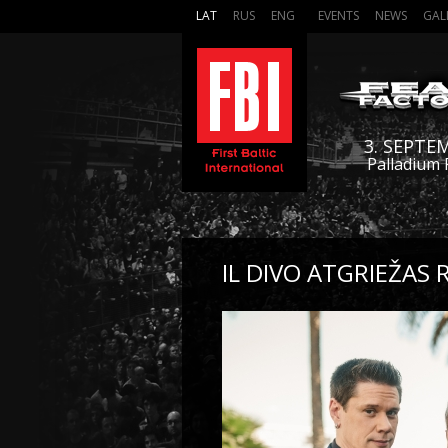
LAT
RUS
ENG
EVENTS
NEWS
GAL
3. SEPTE
Palladium 
IL DIVO ATGRIEŽAS 