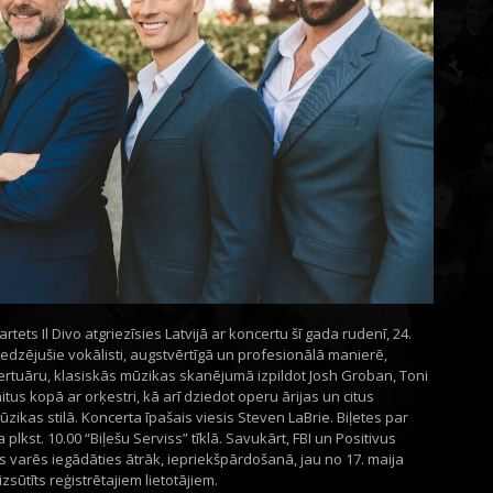
tets Il Divo atgriezīsies Latvijā ar koncertu šī gada rudenī, 24.
eredzējušie vokālisti, augstvērtīgā un profesionālā manierē,
pertuāru, klasiskās mūzikas skanējumā izpildot Josh Groban, Toni
tus kopā ar orķestri, kā arī dziedot operu ārijas un citus
kas stilā. Koncerta īpašais viesis Steven LaBrie. Biļetes par
plkst. 10.00 “Biļešu Serviss” tīklā. Savukārt, FBI un Positivus
es varēs iegādāties ātrāk, iepriekšpārdošanā, jau no 17. maija
izsūtīts reģistrētajiem lietotājiem.