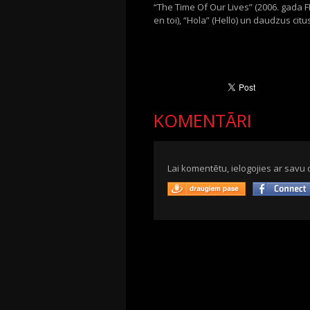
“The Time Of Our Lives” (2006. gada FI
en toi), “Hola” (Hello) un daudzus citus
KOMENTĀRI
Lai komentētu, ielogojies ar savu 