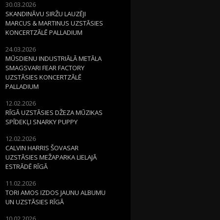
30.03.2026
SKANDINĀVU SIRŽU LAUZĒJI
MARCUS & MARTINUS UZSTĀSIES
KONCERTZĀLĒ PALLADIUM
24.03.2026
MŪSDIENU INDUSTRIĀLĀ METĀLA
SMAGSVARI FEAR FACTORY
UZSTĀSIES KONCERTZĀLĒ
PALLADIUM
12.02.2026
RĪGĀ UZSTĀSIES DŽEZA MŪZIKAS
SPĪDEKĻI SNARKY PUPPY
12.02.2026
CALVIN HARRIS ŠOVASAR
UZSTĀSIES MEŽAPARKA LIELAJĀ
ESTRĀDĒ RĪGĀ
11.02.2026
TORI AMOS IZDOS JAUNU ALBUMU
UN UZSTĀSIES RĪGĀ
10.02.2026