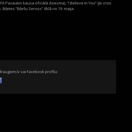
FA Pasaules kausa oficiālā dziesma), “I Believe In You” (Je crois
. Biļetes “Biļešu Serviss” tīklā no 19. maija.
draugiem.lv vai Facebook profilu: