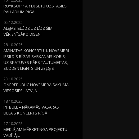
RÖYKSOPP AR DJ SETU UZSTĀSIES
PALLADIUM RĪGA
05.12.2025
ALEJAS IELŪDZ UZ LĪDZ ŠIM
VĒRIENĪGĀKO DISENI
28.10.2025
AMINATAS KONCERTU 1. NOVEMBRĪ
IESILDĪS RĪGAS SARKANAIS KORIS;
UZ SKATUVES KĀPS TAUTUMEITAS,
SUDDEN LIGHTS UN ZEĻĢIS
23.10.2025
ONEREPUBLIC NOVEMBRA SĀKUMĀ
VIESOSIES LATVIJĀ
18.10.2025
PITBULL – NĀKAMĀS VASARAS
LIELAIS KONCERTS RĪGĀ
17.10.2025
MEKLĒJAM MĀRKETINGA PROJEKTU
VADĪTĀJU