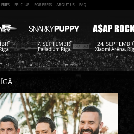
LERIES
FBI CLUB
FOR PRESS
ABOUT US
FAQ
MBRĪ
7. SEPTEMBRĪ
24. SEPTEMBR
Rīga
Palladium Rīga
Xiaomi Arēna, Rī
RĪGĀ