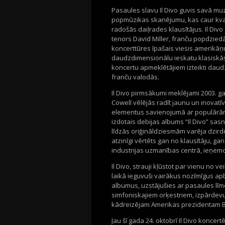
Pasaules slavu Il Divo guvis savā m
popmūzikas skanējumu, kas caur kva
radošās daiļrades klausītājus. Il Div
tenors David Miller, franču popdzied
koncerttūres īpašais viesis amerikāņ
daudzdimensionālu ieskatu klasiskā
koncertu apmeklētājiem izteikti daudz
franču valodās.
Il Divo pirmsākumi meklējami 2003. g
Cowell vēlējās radīt jaunu un inovat
elementus savienojumā ar populārām 
izdotais debijas albums “Il Divo” sas
līdzās oriģināldziesmām varēja dzird
atzinīgi vērtēts gan no klausītāju, g
industrijas uzmanības centrā, ieņemo
Il Divo, strauji kļūstot par vienu no
laikā ieguvuši vairākus nozīmīgus apb
albumus, uzstājušies ar pasaules lī
simfoniskajiem orķestriem, izpārdevuš
kādreizējam Amerikas prezidentam Bar
Jau šī gada 24. oktobrī Il Divo koncer