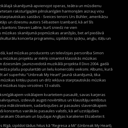
uzikālajā skanējumā apvienojot operas, teātra un mūsdienu
rtetam raksturīgajām pilnskanīgām harmonijām aizrauj viņu
o starptautiskais sastāvs - šveices tenors Urs Bühler, amerikāņu
ātājs un dziesmu autors Sébastien Izambard, kā arī šīs
u baritons Steven LaBrie, kurš sniedz ne vien
s mūzikas skanējumā popmūzikas aranžijās, bet arī piedāvā
kulturālu koncerta programmu, izpildot to spāņu, angļu, itāļu un
adā, kad mūzikas producents un televīzijas personība Simon
īvu mūzikas projektu ar mērķi izmantot klasiskās mūzikas
dziesmām. Jaunizveidotā muzikālā projekta Il Divo 2004. gadā
niedza plašu popularitāti un lielu komerciālo veiksmi. Albums, kurā
ēt arī superhitu “Unbreak My Heart” jaunā skanējumā, tika
an mūzikas kritiķu puses un drīz iekļuva starptautiskās mūzikas
t mūzikas topu virsotnes 13 valstīs.
 veiksmīgākajiem vokālajiem kvartetiem pasaulē, savas karjeras
alvojumus, izdevuši augsti novērtētus un klausītāju iemīļotus
meņa māksliniekiem, sadarbojušies ar pasaules slavenākajiem
i koncertus vairākās pasaules valstīs, kā arī uzstājušies
akam Obamam un bijušajai Anglijas karalienei Elizabetei II.
tēs Rīgā, izpildot tādus hitus kā “Regresa a Mi” (Unbreak My Heart),