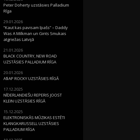
Peter Doherty uzstāsies Palladium
Rīga
29.01.2026
“Kaut kas pavisam īpašs” – Daddy
Was A Milkman un Gints Smukais
atgriežas Latvijā
21.01.2026
BLACK COUNTRY, NEW ROAD
UZSTĀSIES PALLADIUM RĪGA
20.01.2026
A$AP ROCKY UZSTĀSIES RĪGĀ
17.12.2025
NĪDERLANDIEŠU REPERIS JOOST
KLEIN UZSTĀSIES RĪGĀ
15.12.2025
ELEKTRONISKĀS MŪZIKAS ESTĒTI
KLANGKARUSSELL UZSTĀSIES
PALLADIUM RĪGA
10.12.2025