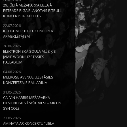
29. JŪLIJĀ MEŽAPARKA LIELAJĀ
ESTRĀDĒ RĪGĀ PLĀNOTAIS PITBULL
KONCERTS IR ATCELTS
22.07.2026
IETEIKUMI PITBULL KONCERTA
APMEKLĒTĀJIEM
26.06.2026
ELEKTRONISKĀ SOULA MŪZIĶIS
JAMIE WOON UZSTĀSIES
PALLADIUM
04.06.2026
MELROSE AVENUE UZSTĀSIES
KONCERTZĀLĒ PALLADIUM
31.05.2026
CALVIN HARRIS MEŽAPARKĀ
PIEVIENOSIES ĪPAŠIE VIESI – MK UN
SYN COLE
27.05.2026
AMINATA AR KONCERTU “LIELA