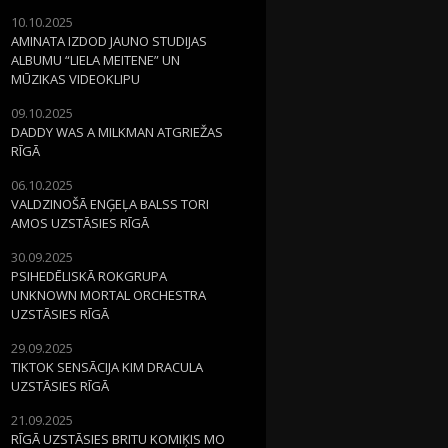
10.10.2025
AMINATA IZDOD JAUNO STUDIJAS
ALBUMU “LIELA MEITENE” UN
MŪZIKAS VIDEOKLIPU
09.10.2025
DADDY WAS A MILKMAN ATGRIEŽAS
RĪGĀ
06.10.2025
VALDZINOŠĀ ENĢEĻA BALSS TORI
AMOS UZSTĀSIES RĪGĀ
30.09.2025
PSIHEDĒLISKĀ ROKGRUPA
UNKNOWN MORTAL ORCHESTRA
UZSTĀSIES RĪGĀ
29.09.2025
TIKTOK SENSĀCIJA KIM DRACULA
UZSTĀSIES RĪGĀ
21.09.2025
RĪGĀ UZSTĀSIES BRITU KOMIĶIS MO