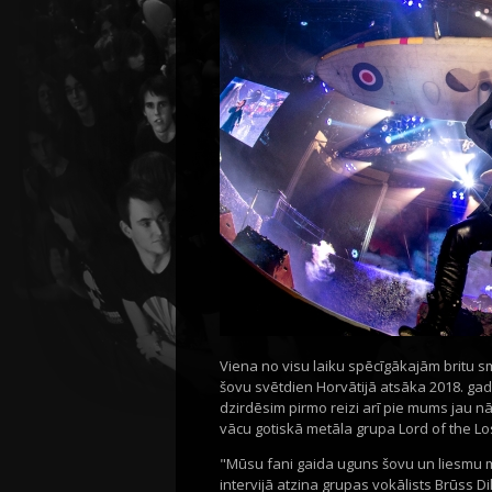
Viena no visu laiku spēcīgākajām britu s
šovu svētdien Horvātijā atsāka 2018. gad
dzirdēsim pirmo reizi arī pie mums jau nāk
vācu gotiskā metāla grupa Lord of the Lost
"Mūsu fani gaida uguns šovu un liesmu me
intervijā atzina grupas vokālists Brūss D