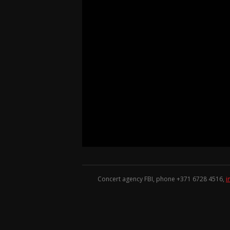
Concert agency FBI, phone +371
6728 4516
,
i