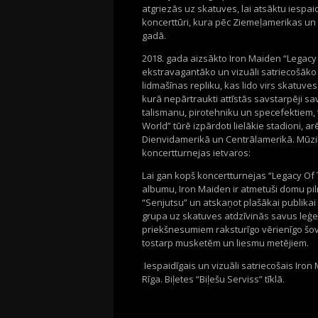
atgriezās uz skatuves, lai atsāktu iespa
koncerttūri, kura pēc Ziemeļamerikas un
gadā.
2018. gada aizsākto Iron Maiden “Legacy 
ekstravagantāko un vizuāli satriecošāko 
lidmašīnas repliku, kas lido virs skatuv
kurā nepārtraukti attīstās savstarpēji s
talismanu, pirotehniku ​​un specefektie
World” tūrē izpārdoti lielākie stadioni, 
Dienvidamerikā un Centrālamerikā. Mūzi
koncertturnejas ietvaros:
Lai gan kopš koncertturnejas “Legacy Of
albumu, Iron Maiden ir atmetuši domu pi
“Senjutsu” un atskaņot plašākai publikai
grupa uz skatuves atdzīvinās savus leģe
priekšnesumiem raksturīgo vērienīgo šov
tostarp musketēm un liesmu metējiem.
Iespaidīgais un vizuāli satriecošais Iro
Rīga. Biļetes “Biļešu Serviss” tīklā.