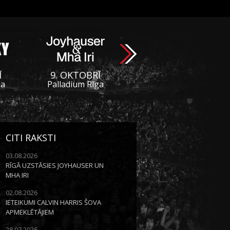
Ī
9. OKTOBRĪ
ga
Palladium Rīga
CITI RAKSTI
03.08.2026
RĪGĀ UZSTĀSIES JOYHAUSER UN
MHA IRI
02.08.2026
IETEIKUMI CALVIN HARRIS ŠOVA
APMEKLĒTĀJIEM
28.07.2026