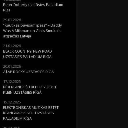
Peter Doherty uzstāsies Palladium
Rīga
29.01.2026
“Kaut kas pavisam īpašs” – Daddy
Was A Milkman un Gints Smukais
atgriežas Latvijā
21.01.2026
BLACK COUNTRY, NEW ROAD
UZSTĀSIES PALLADIUM RĪGA
20.01.2026
A$AP ROCKY UZSTĀSIES RĪGĀ
17.12.2025
NĪDERLANDIEŠU REPERIS JOOST
KLEIN UZSTĀSIES RĪGĀ
15.12.2025
ELEKTRONISKĀS MŪZIKAS ESTĒTI
KLANGKARUSSELL UZSTĀSIES
PALLADIUM RĪGA
10.12.2025