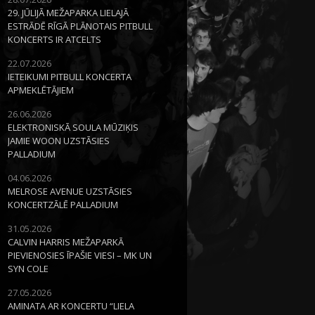
29. JŪLIJĀ MEŽAPARKA LIELAJĀ
ESTRĀDĒ RĪGĀ PLĀNOTAIS PITBULL
KONCERTS IR ATCELTS
22.07.2026
IETEIKUMI PITBULL KONCERTA
APMEKLĒTĀJIEM
26.06.2026
ELEKTRONISKĀ SOULA MŪZIĶIS
JAMIE WOON UZSTĀSIES
PALLADIUM
04.06.2026
MELROSE AVENUE UZSTĀSIES
KONCERTZĀLĒ PALLADIUM
31.05.2026
CALVIN HARRIS MEŽAPARKĀ
PIEVIENOSIES ĪPAŠIE VIESI – MK UN
SYN COLE
27.05.2026
AMINATA AR KONCERTU “LIELA