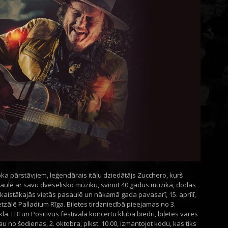
roka pārstāvjiem, leģendārais itāļu dziedātājs Zucchero, kurš
asaulē ar savu dvēselisko mūziku, svinot 40 gadus mūzikā, dodas
aistākajās vietās pasaulē un nākamā gada pavasarī, 15. aprīlī,
zālē Palladium Rīga. Biļetes tirdzniecībā pieejamas no 3.
īklā. FBI un Positivus festivāla koncertu kluba biedri, biļetes varēs
 no šodienas, 2. oktobra, plkst. 10.00, izmantojot kodu, kas tiks