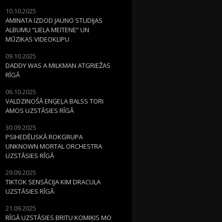
10.10.2025
AMINATA IZDOD JAUNO STUDIJAS
ALBUMU “LIELA MEITENE” UN
MŪZIKAS VIDEOKLIPU
09.10.2025
DADDY WAS A MILKMAN ATGRIEŽAS
RĪGĀ
06.10.2025
VALDZINOŠĀ ENĢEĻA BALSS TORI
AMOS UZSTĀSIES RĪGĀ
30.09.2025
PSIHEDĒLISKĀ ROKGRUPA
UNKNOWN MORTAL ORCHESTRA
UZSTĀSIES RĪGĀ
29.09.2025
TIKTOK SENSĀCIJA KIM DRACULA
UZSTĀSIES RĪGĀ
21.09.2025
RĪGĀ UZSTĀSIES BRITU KOMIĶIS MO