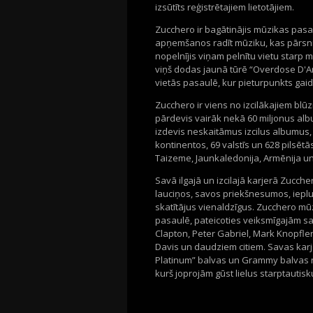
izsūtīts reģistrētajiem lietotājiem.
Zucchero ir bagātinājis mūzikas pasau
apņemšanos radīt mūziku, kas pārsnie
nopelnījis viņam pelnītu vietu starp
viņš dodas jaunā tūrē “Overdose D'Am
vietās pasaulē, kur pieturpunkts gai
Zucchero ir viens no izcilākajiem blūz
pārdevis vairāk nekā 60 miljonus albu
izdevis neskaitāmus izcilus albumus, k
kontinentos, 69 valstīs un 628 pilsētā
Taizeme, Jaunkaledonija, Armēnija u
Savā ilgajā un izcilajā karjerā Zucch
lauciņos, savos priekšnesumos, ieplud
skatītājus vienaldzīgus. Zucchero mūz
pasaulē, pateicoties veiksmīgajām sa
Clapton, Peter Gabriel, Mark Knopfler
Davis un daudziem citiem. Savas karje
Platinum” balvas un Grammy balvas no
kurš joprojām gūst lielus starptauti