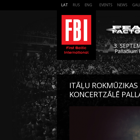
LAT
RUS
ENG
EVENTS
NEWS
GAL
3. SEPTE
Palladium 
ITĀĻU ROKMŪZIKAS
KONCERTZĀLĒ PALL