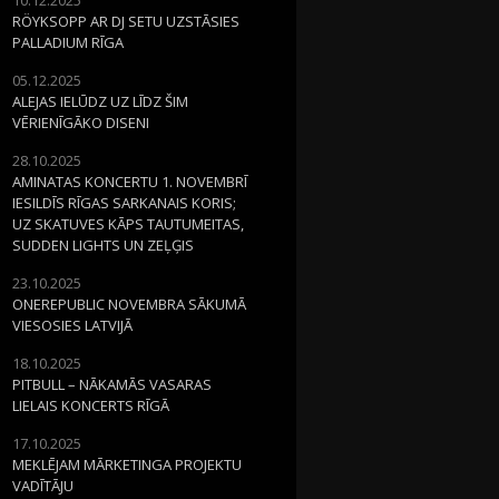
RÖYKSOPP AR DJ SETU UZSTĀSIES
PALLADIUM RĪGA
05.12.2025
ALEJAS IELŪDZ UZ LĪDZ ŠIM
VĒRIENĪGĀKO DISENI
28.10.2025
AMINATAS KONCERTU 1. NOVEMBRĪ
IESILDĪS RĪGAS SARKANAIS KORIS;
UZ SKATUVES KĀPS TAUTUMEITAS,
SUDDEN LIGHTS UN ZEĻĢIS
23.10.2025
ONEREPUBLIC NOVEMBRA SĀKUMĀ
VIESOSIES LATVIJĀ
18.10.2025
PITBULL – NĀKAMĀS VASARAS
LIELAIS KONCERTS RĪGĀ
17.10.2025
MEKLĒJAM MĀRKETINGA PROJEKTU
VADĪTĀJU