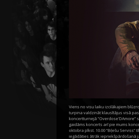
Viens no visu laiku izcilākajiem blūz
turpina valdzināt klausītājus visā p
koncertturnejā “Overdose'DAmore” sk
gaidāms koncerts arī pie mums koncet
oktobra plkst. 10.00 “Biļešu Serviss” t
iegādāties ātrāk iepriekšpārdošanā jau