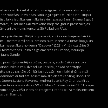
li ar savu dvēselisko balsi, sirsnīgajiem dziesmu tekstiem un
dz robežas un valodas. Viņa ieguldījums mūzikas industrijā ir
 mūsu laika izcilākajiem māksliniekiem pasaulē un nākamajā gadā
ore”, lai atzīmētu 40 mūzikālās karjeras gadus prestižākajās
dāms arī pie mums koncertzālē Palladium Rīga.
roka pārstāvjiem Itālijā un pasaulē, kurš savas karjeras laikā ir
mu, tostarp 8 miljonus ieraksta "Oro, Incenso & Birra" kopiju un
ur nesenākais no tiem ir “Discover” (2021). Viņš ir uzstājies
5
s
, tostarp tādos unikālos galamērķos kā Omāna, Maurīcija,
n Jaunzēlande.
ero prasmīgi orientējies blūza, gospeļa, soulmūzikas un roka
inot unikālo itāļu dvēseli un kaislību, nekad neatstājot
ika sniedzas tālu pāri Itālijas robežām un ir labi zināma visā
darbībām ar tādiem izciliem māksliniekiem kā Sting, Bono, Eric
, Queen, Luciano Pavarotti, Andrea Bocelli, Ray Charles, Miles
ras laikā ieguvis divas “World Music” balvas, sešas “IFPI Europe
mināciju. Viņš ir viens no retajiem Eiropas blūza māksliniekiem,
skus panākumus.