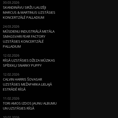
30.03.2026
SKANDINĀVU SIRŽU LAUZĒJI
MARCUS & MARTINUS UZSTĀSIES
KONCERTZĀLĒ PALLADIUM
24.03.2026
MŪSDIENU INDUSTRIĀLĀ METĀLA
SMAGSVARI FEAR FACTORY
UZSTĀSIES KONCERTZĀLĒ
PALLADIUM
12.02.2026
RĪGĀ UZSTĀSIES DŽEZA MŪZIKAS
SPĪDEKĻI SNARKY PUPPY
12.02.2026
CALVIN HARRIS ŠOVASAR
UZSTĀSIES MEŽAPARKA LIELAJĀ
ESTRĀDĒ RĪGĀ
11.02.2026
TORI AMOS IZDOS JAUNU ALBUMU
UN UZSTĀSIES RĪGĀ
10.02.2026