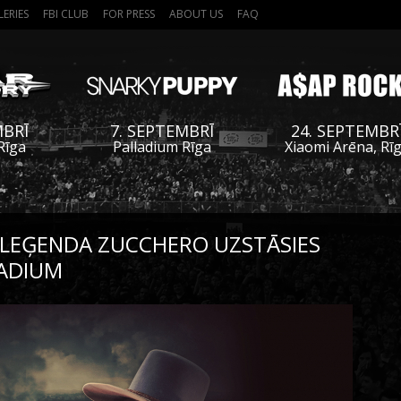
LERIES
FBI CLUB
FOR PRESS
ABOUT US
FAQ
MBRĪ
7. SEPTEMBRĪ
24. SEPTEMBR
Rīga
Palladium Rīga
Xiaomi Arēna, Rī
 LEĢENDA ZUCCHERO UZSTĀSIES
ADIUM