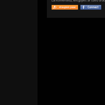
Lai komentētu, ielogojies ar savu drau