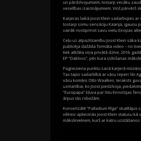
un pārdzīvojumiem, tostarp vecāku zaud
veselības izaicinājumiem. Viņš pārvērš sk
Karjeras laikā Joost Klein sadarbojies ar
tostarp somu sensāciju Käärijä, igauņu
vairāk nostiprinot savu vietu Eiropas alt
Ceļu uz atpazīstamību Joost Klein sāka k
publicēja dažāda formāta video – no īsi
tiek atklāta viņa privātā dzīve. 2016. ga
EP “Dakloos”, pēc kura izdošanas mākslin
Pagrieziena punktu savā karjerā mūziķis 
Tas tapis sadarbībā ar vācu reperi Ski Agg
vācu komiķis Otto Waalkes. Ieraksts guva 
uzmanībai, ko Joost piedzīvoja, piedalot
“Europapa” kļuva par īstu Eirovīzijas feno
ārpus tās robežām.
Koncertzālē “Palladium Rīga” skatītājus 
vēlreiz apliecinās Joost Klein statusu k
māksliniekiem, kurš ar katru uzstāšanos