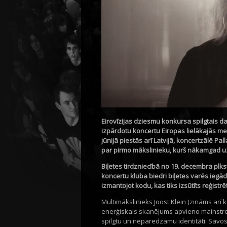
Eirovīzijas dziesmu konkursa spilgtais d
izpārdotu koncertu Eiropas lielākajās me
jūnijā piestās arī Latvijā, koncertzālē Pa
par pirmo mākslinieku, kurš nākamgad u
Biļetes tirdzniecībā no 19. decembra plkst.
koncertu kluba biedri biļetes varēs iegā
izmantojot kodu, kas tiks izsūtīts reģistrē
Multimākslinieks Joost Klein (zināms arī 
enerģiskais skanējums apvieno mainstre
spilgtu un neparedzamu identitāti. Savo