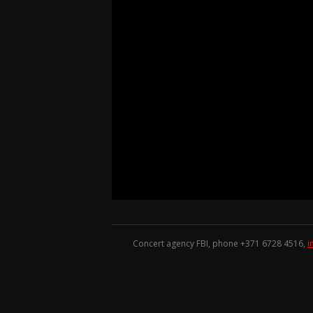
Concert agency FBI, phone +371
6728 4516
,
i