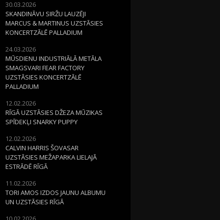
30.03.2026
SKANDINĀVU SIRŽU LAUZĒJI
MARCUS & MARTINUS UZSTĀSIES
KONCERTZĀLĒ PALLADIUM
24.03.2026
MŪSDIENU INDUSTRIĀLĀ METĀLA
SMAGSVARI FEAR FACTORY
UZSTĀSIES KONCERTZĀLĒ
PALLADIUM
12.02.2026
RĪGĀ UZSTĀSIES DŽEZA MŪZIKAS
SPĪDEKĻI SNARKY PUPPY
12.02.2026
CALVIN HARRIS ŠOVASAR
UZSTĀSIES MEŽAPARKA LIELAJĀ
ESTRĀDĒ RĪGĀ
11.02.2026
TORI AMOS IZDOS JAUNU ALBUMU
UN UZSTĀSIES RĪGĀ
10.02.2026