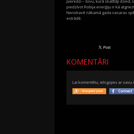
pieredzi – šovu, kurā skatītāji dzied, 
piedzīvot Robija enerģiju ir kā atgrie
Nenokavē nākamā gada vasaras spilg
estrādē.
KOMENTĀRI
Lai komentētu, ielogojies ar savu 