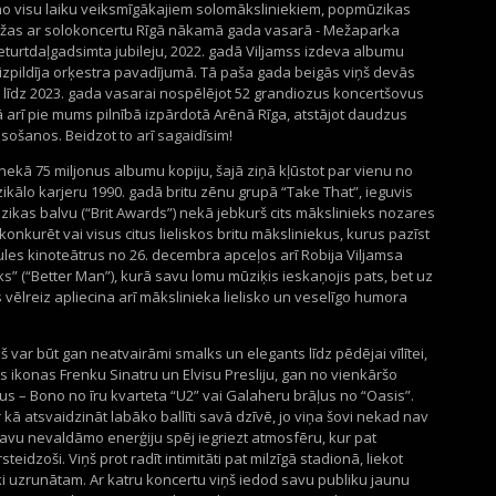
s no visu laiku veiksmīgākajiem solomāksliniekiem, popmūzikas
iežas ar solokoncertu Rīgā nākamā gada vasarā - Mežaparka
ceturtdaļgadsimta jubileju, 2022. gadā Viljamss izdeva albumu
zpildīja orķestra pavadījumā. Tā paša gada beigās viņš devās
, līdz 2023. gada vasarai nospēlējot 52 grandiozus koncertšovus
 arī pie mums pilnībā izpārdotā Arēnā Rīga, atstājot daudzus
ošanos. Beidzot to arī sagaidīsim!
 nekā 75 miljonus albumu kopiju, šajā ziņā kļūstot par vienu no
zikālo karjeru 1990. gadā britu zēnu grupā “Take That”, ieguvis
kas balvu (“Brit Awards”) nekā jebkurš cits mākslinieks nozares
konkurēt vai visus citus lieliskos britu māksliniekus, kurus pazīst
les kinoteātrus no 26. decembra apceļos arī Robija Viljamsa
ēks” (“Better Man”), kurā savu lomu mūziķis ieskaņojis pats, bet uz
 vēlreiz apliecina arī mākslinieka lielisko un veselīgo humora
iņš var būt gan neatvairāmi smalks un elegants līdz pēdējai vīlītei,
 ikonas Frenku Sinatru un Elvisu Presliju, gan no vienkāršo
us – Bono no īru kvarteta “U2” vai Galaheru brāļus no “Oasis”.
r kā atsvaidzināt labāko ballīti savā dzīvē, jo viņa šovi nekad nav
savu nevaldāmo enerģiju spēj iegriezt atmosfēru, kur pat
idzoši. Viņš prot radīt intimitāti pat milzīgā stadionā, liekot
i uzrunātam. Ar katru koncertu viņš iedod savu publiku jaunu