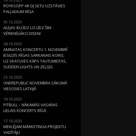
RÖYKSOPP AR DJ SETU UZSTĀSIES
PALLADIUM RĪGA
05.12.2025
ALEJAS IELŪDZ UZ LĪDZ ŠIM
VĒRIENĪGĀKO DISENI
28.10.2025
AMINATAS KONCERTU 1. NOVEMBRĪ
IESILDĪS RĪGAS SARKANAIS KORIS;
UZ SKATUVES KĀPS TAUTUMEITAS,
SUDDEN LIGHTS UN ZEĻĢIS
23.10.2025
ONEREPUBLIC NOVEMBRA SĀKUMĀ
VIESOSIES LATVIJĀ
18.10.2025
PITBULL – NĀKAMĀS VASARAS
LIELAIS KONCERTS RĪGĀ
17.10.2025
MEKLĒJAM MĀRKETINGA PROJEKTU
VADĪTĀJU