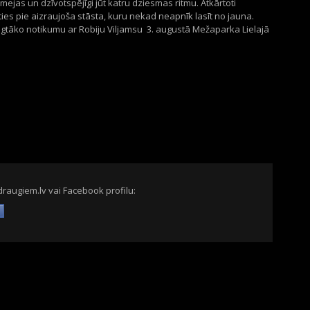
smejas un dzīvotspējīgi jūt katru dziesmas ritmu. Atkārtoti
zties pie aizraujoša stāsta, kuru nekad neapnīk lasīt no jauna.
tāko notikumu ar Robiju Viljamsu 3. augustā Mežaparka Lielajā
draugiem.lv vai Facebook profilu: