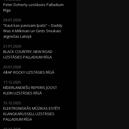
Peter Doherty uzstāsies Palladium
Rīga
29.01.2026
“Kaut kas pavisam īpašs” – Daddy
Was A Milkman un Gints Smukais
atgriežas Latvijā
21.01.2026
BLACK COUNTRY, NEW ROAD
UZSTĀSIES PALLADIUM RĪGA
20.01.2026
A$AP ROCKY UZSTĀSIES RĪGĀ
17.12.2025
NĪDERLANDIEŠU REPERIS JOOST
KLEIN UZSTĀSIES RĪGĀ
15.12.2025
ELEKTRONISKĀS MŪZIKAS ESTĒTI
KLANGKARUSSELL UZSTĀSIES
PALLADIUM RĪGA
10.12.2025