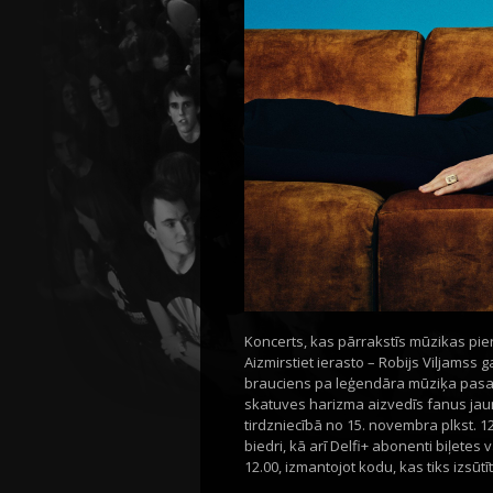
Koncerts, kas pārrakstīs mūzikas pier
Aizmirstiet ierasto – Robijs Viljamss 
brauciens pa leģendāra mūziķa pasauli
skatuves harizma aizvedīs fanus jaunā
tirdzniecībā no 15. novembra plkst. 12.
biedri, kā arī Delfi+ abonenti biļete
12.00, izmantojot kodu, kas tiks izsūtīt