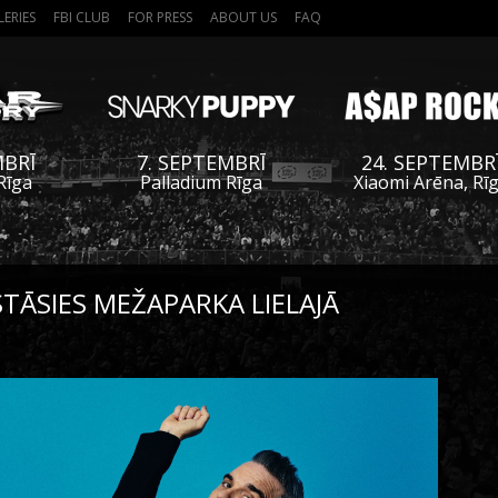
LERIES
FBI CLUB
FOR PRESS
ABOUT US
FAQ
MBRĪ
7. SEPTEMBRĪ
24. SEPTEMBR
Rīga
Palladium Rīga
Xiaomi Arēna, Rī
STĀSIES MEŽAPARKA LIELAJĀ