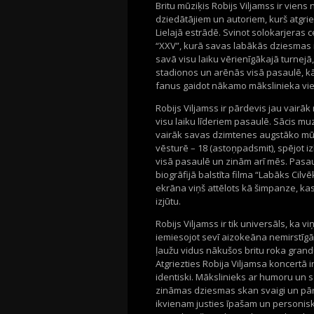
Britu mūziķis Robijs Viljamss ir vien
dziedātājiem un autoriem, kurš atgr
Lielajā estrādē. Svinot solokarjeras 
“XXV”, kurā savas labākās dziesmas i
savā visu laiku vērienīgākajā turnejā
stadionos un arēnās visā pasaulē, kā
fanus gaidot nākamo mākslinieka vies
Robijs Viljamss ir pārdevis jau vairāk
visu laiku līderiem pasaulē. Sācis mu
vairāk savas dzimtenes augstāko mūzi
vēsturē – 18 (astoņpadsmit), spējot iz
visā pasaulē un zinām arī mēs. Pasau
biogrāfijā balstīta filma “Labāks Cilv
ekrāna viņš attēlots kā šimpanze, kas
izjūtu.
Robijs Viljamss ir tik universāls, ka v
iemiesojot sevī aizokeāna nemirstīgās
ļaužu vidus nākušos britu roka grand
Atgriezties Robija Viljamsa koncertā i
identiski. Mākslinieks ar humoru un 
zināmas dziesmas skan svaigi un pārste
ikvienam justies īpašam un personisk