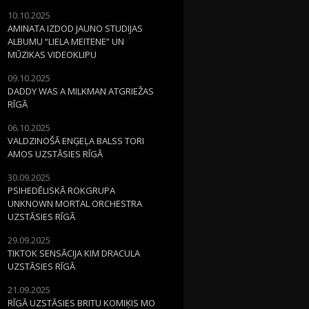
10.10.2025
AMINATA IZDOD JAUNO STUDIJAS
ALBUMU “LIELA MEITENE” UN
MŪZIKAS VIDEOKLIPU
09.10.2025
DADDY WAS A MILKMAN ATGRIEŽAS
RĪGĀ
06.10.2025
VALDZINOŠĀ ENĢEĻA BALSS TORI
AMOS UZSTĀSIES RĪGĀ
30.09.2025
PSIHEDĒLISKĀ ROKGRUPA
UNKNOWN MORTAL ORCHESTRA
UZSTĀSIES RĪGĀ
29.09.2025
TIKTOK SENSĀCIJA KIM DRACULA
UZSTĀSIES RĪGĀ
21.09.2025
RĪGĀ UZSTĀSIES BRITU KOMIĶIS MO