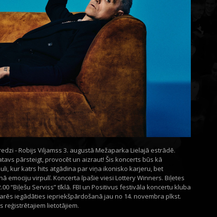
edzi - Robijs Viljamss 3. augustā Mežaparka Lielajā estrādē.
gatavs pārsteigt, provocēt un aizraut! Šis koncerts būs kā
, kur katrs hits atgādina par viņa ikonisko karjeru, bet
 emociju virpulī. Koncerta īpašie viesi Lottery Winners. Biļetes
00 “Biļešu Serviss” tīklā. FBI un Positivus festivāla koncertu kluba
s varēs iegādāties iepriekšpārdošanā jau no 14. novembra plkst.
s reģistrētajiem lietotājiem.