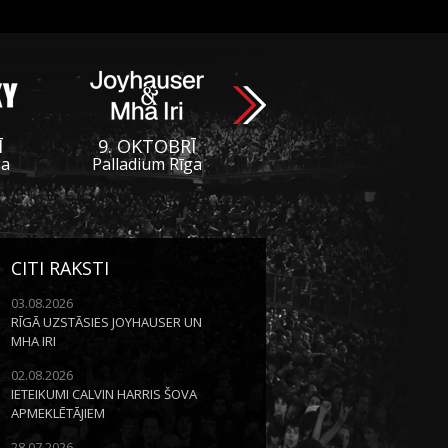
Ī
9. OKTOBRĪ
ga
Palladium Rīga
CITI RAKSTI
03.08.2026
RĪGĀ UZSTĀSIES JOYHAUSER UN
MHA IRI
02.08.2026
IETEIKUMI CALVIN HARRIS ŠOVA
APMEKLĒTĀJIEM
28.07.2026