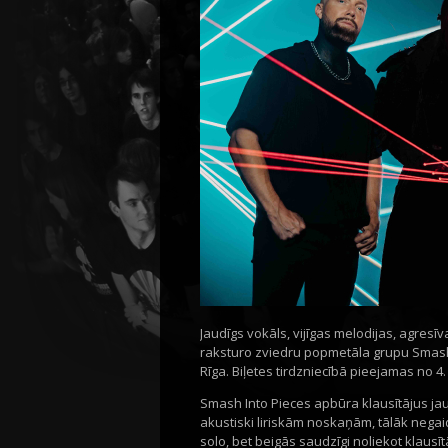
Jaudīgs vokāls, vijīgas melodijas, agresīv
raksturo zviedru popmetāla grupu Smash I
Rīga. Biļetes tirdzniecībā pieejamas no 4. j
Smash Into Pieces apbūra klausītājus jau
akustiski liriskām noskaņām, tālāk negaid
solo, bet beigās saudzīgi noliekot klaus