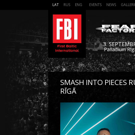
LAT
RUS
ENG
EVENTS
NEWS
GALLERI
3. SEPTEMB
Palladium Rīg
SMASH INTO PIECES R
RĪGĀ