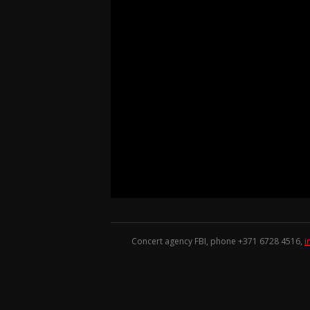
Concert agency FBI, phone +371
6728 4516
,
i