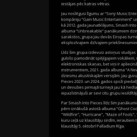
iestājas pēc katras vētras.
Jau noslēgusi līgumu ar “Sony Music Ente
kompāniju “Gain Music Entertainment” un
kā 2012. gada jaunatklājums, Smash Into
albuma “Unbreakable” panākumiem dzimtaj
sarakstos, grupa jau devās Eiropas turnej
eksplozīvajiem dzīvajiem priekšnesumi
Līdz šim grupa izdevusi astoņus studija
gulošo pamodināt spējīgajiem vokāliem,
elektroniskas skaņas, bet viņi ir apliecin
instrumentiem, 2021. gada albuma “A New
dziesmu akustiskajām versijām. Jau guv
Pieces 2023. un 2024. gados spoži piedal
un devušies pirmajā turnejā jau kā hedlai
iepazīstinājuši ar sevi citu grupu iesildītā
Par Smash Into Pieces līdz šim panākumi
pērn iznākušā astotā albuma “Ghost Code”
"Wildfire", "Hurricane", "Maze of Fools",
kuru ceļā uz klausītāju sirdīm, ierautiem t
klausītāji 5. oktobrī Palladium Rīga.