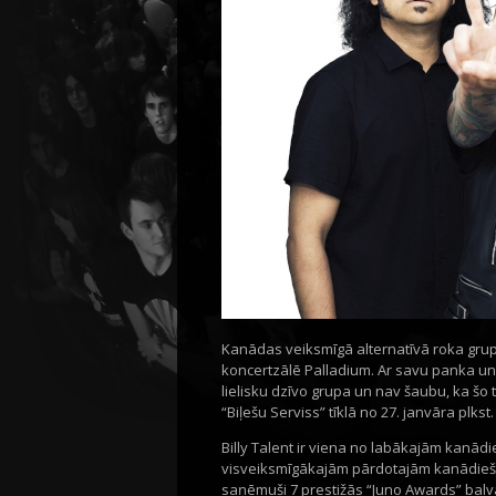
Kanādas veiksmīgā alternatīvā roka grupa 
koncertzālē Palladium. Ar savu panka un 
lielisku dzīvo grupa un nav šaubu, ka šo 
“Biļešu Serviss” tīklā no 27. janvāra plkst.
Billy Talent ir viena no labākajām kanād
visveiksmīgākajām pārdotajām kanādiešu g
saņēmuši 7 prestižās “Juno Awards” balv