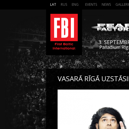
LAT
RUS
ENG
EVENTS
NEWS
GALLERI
3. SEPTEMB
Palladium Rīg
VASARĀ RĪGĀ UZSTĀSI