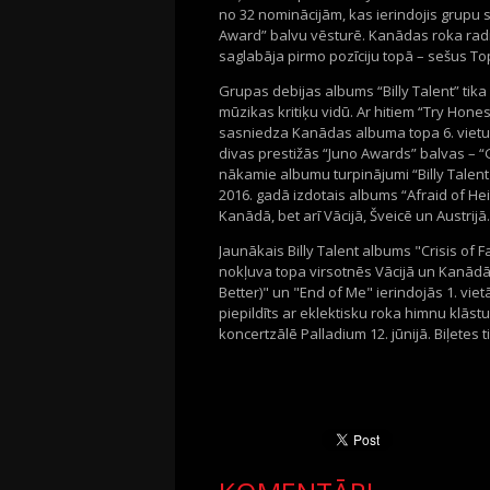
no 32 nominācijām, kas ierindojis grupu
Award” balvu vēsturē. Kanādas roka radio v
saglabāja pirmo pozīciju topā – sešus Top
Grupas debijas albums “Billy Talent” tik
mūzikas kritiķu vidū. Ar hitiem “Try Hone
sasniedza Kanādas albuma topa 6. vietu u
divas prestižās “Juno Awards” balvas – 
nākamie albumu turpinājumi “Billy Talent II
2016. gadā izdotais albums “Afraid of He
Kanādā, bet arī Vācijā, Šveicē un Austrijā
Jaunākais Billy Talent albums "Crisis of F
nokļuva topa virsotnēs Vācijā un Kanādā - 
Better)" un "End of Me" ierindojās 1. vie
piepildīts ar eklektisku roka himnu klās
koncertzālē Palladium 12. jūnijā. Biļetes t