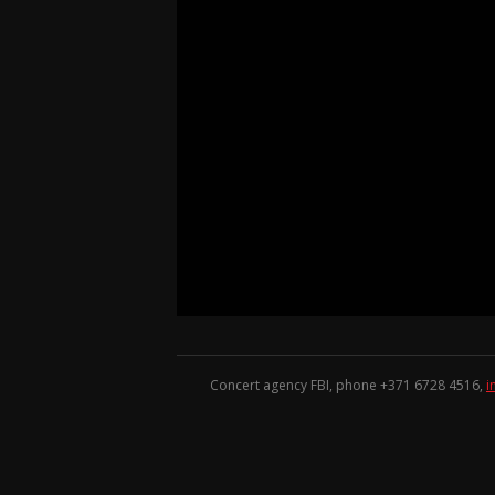
Concert agency FBI, phone +371
6728 4516
,
i