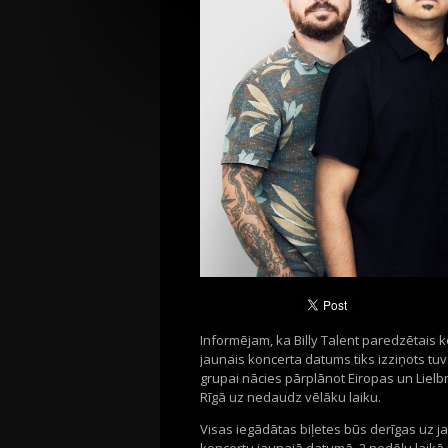
Informējam, ka Billy Talent paredzētais k
jaunais koncerta datums tiks izziņots tuv
grupai nācies pārplānot Eiropas un Lielb
Rīgā uz nedaudz vēlāku laiku.
Visas iegādātas biļetes būs derīgas uz 