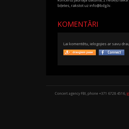
koncertu jaunajā datumā, 2 nedēļu laikā
biļetes, rakstot uz info@bdg.lv.
KOMENTĀRI
Lai komentētu, ielogojies ar savu drau
Concert agency FBI, phone +371
6728 4516
,
i