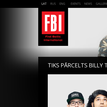
LAT
RUS
ENG
EVENTS
NEWS
GALLERI
TIKS PĀRCELTS BILLY