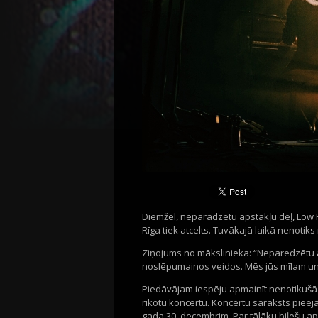
Diemžēl, neparadzētu apstākļu dēļ, Low 
Rīga tiek atcelts. Tuvākajā laikā nenoti
Ziņojums no mākslinieka: “Neparedzētu ap
noslēpumainos veidos. Mēs jūs mīlam un ļ
Piedāvājam iespēju apmainīt nenotikušā k
rīkotu koncertu. Koncertu saraksts pieeja
gada 30. decembrim. Par tālāku biļešu a