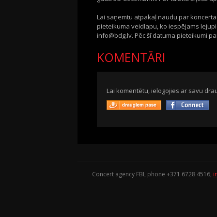
Lai saņemtu atpakaļ naudu par koncerta 
pieteikuma veidlapu, ko iespējams lejup
info@bdg.lv. Pēc šī datuma pieteikumi par
KOMENTĀRI
Lai komentētu, ielogojies ar savu drau
Concert agency FBI, phone +371
6728 4516
,
i