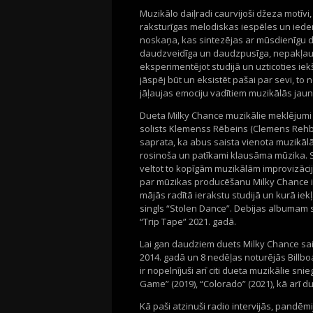
Muzikālo daiļradi caurvijoši džeza motīv
raksturīgas melodiskas iespēles un iederī
noskaņa, kas sintezējas ar mūsdienīgu d
daudzveidīga un daudzpusīga, nepakļaujo
eksperimentējot studijā un uzticoties iek
jāspēj būt un eksistēt pašai par sevi, to 
jāļaujas emociju vadītiem muzikālās ja
Dueta Milky Chance muzikālie meklējumi s
solists Klemenss Rēbeins (Clemens Rehbei
saprata, ka abus saista vienota muzikālā 
rosinoša un patīkami klausāma mūzika. Se
veltot to kopīgām muzikālām improvizāci
par mūzikas producēšanu Milky Chance iz
mājās radītā ierakstu studijā un kurā i
singls “Stolen Dance”. Debijas albumam 
“Trip Tape” 2021. gadā.
Lai gan daudziem duets Milky Chance sais
2014. gadā un 8 nedēļas noturējās Billbo
ir nopelnījuši arī citi dueta muzikālie sni
Game” (2019), “Colorado” (2021), kā arī d
Kā paši atzinuši radio intervijās, pandēmi