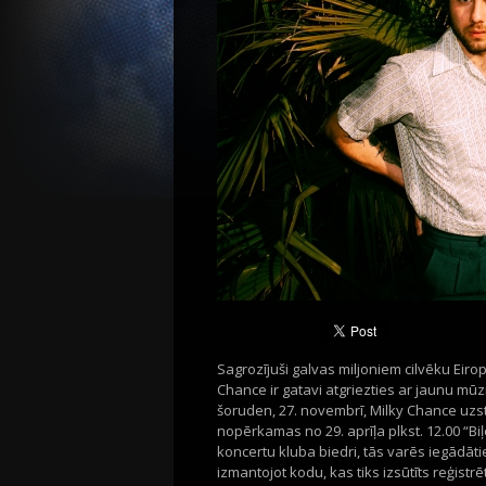
Sagrozījuši galvas miljoniem cilvēku Eiro
Chance ir gatavi atgriezties ar jaunu mū
šoruden, 27. novembrī, Milky Chance uzst
nopērkamas no 29. aprīļa plkst. 12.00 “Biļe
koncertu kluba biedri, tās varēs iegādātie
izmantojot kodu, kas tiks izsūtīts reģistrē