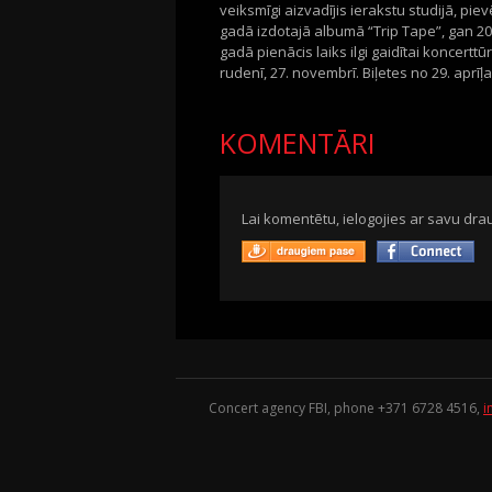
veiksmīgi aizvadījis ierakstu studijā, pie
gadā izdotajā albumā “Trip Tape”, gan 20
gadā pienācis laiks ilgi gaidītai koncertt
rudenī, 27. novembrī. Biļetes no 29. aprīļa
KOMENTĀRI
Lai komentētu, ielogojies ar savu drau
Concert agency FBI, phone +371
6728 4516
,
i