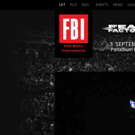
LAT
RUS
ENG
EVENTS
NEWS
GAL
3. SEPTE
Palladium 