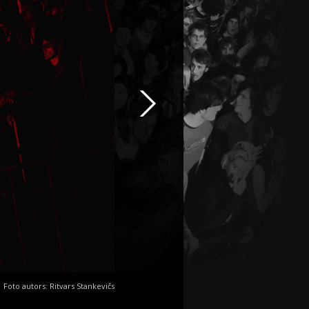
Foto autors: Ritvars Stankevičs