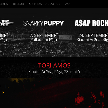
LERIES
FBI CLUB
FOR PRESS
ABOUT US
FAQ
MBRĪ
7. SEPTEMBRĪ
24. SEPTEMBR
Rīga
Palladium Rīga
Xiaomi Arēna, Rī
TORI AMOS
Xiaomi Arēna, Rīga, 28. maijā