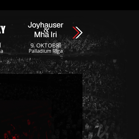
Ī
9. OKTOBRĪ
ga
Palladium Rīga