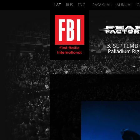
LAT
RUS
ENG
PASĀKUMI
JAUNUMI
G
3. SEPTEMB
Palladium Rīg