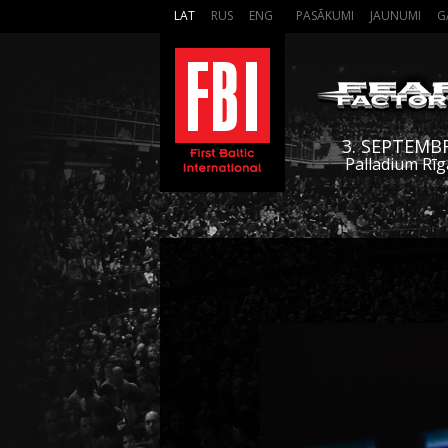
LAT
RUS
ENG
PASĀKUMI
JAUNUMI
G
3. SEPTEMB
Palladium Rīg