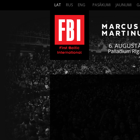
LAT
RUS
ENG
PASĀKUMI
JAUNUMI
G
6. AUGUST
Palladium Rīg