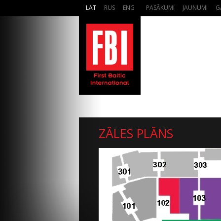
LAT
RUS
ENG
PASĀKUMI
JAUNUMI
G
ZĀLES PLĀNS