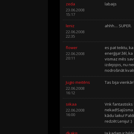
zeda
labaijs
23.06.2008
15:17
leniz
ahhh.... SUPER.
22.06.2008
22:35
flower
es pat teiktu, k
enerģija! žēl, ka
22.06.2008
20:11
vismaz mēs savu
izdejojos, nu ne
nodrošināt kvali
Jugio meitēns
Tas bija vienkār
22.06.2008
16:12
siikaa
Vnk fantastisks 
nekad!Sajūsma 
22.06.2008
16:00
kādu laiku! Pald
redzēt Leniju! :)
dkakis
Ja kadam ir bild