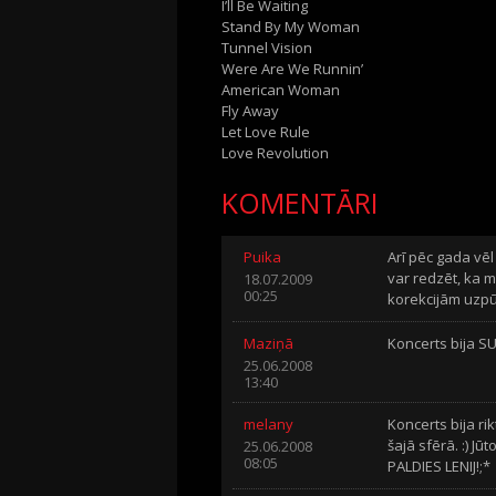
I’ll Be Waiting
Stand By My Woman
Tunnel Vision
Were Are We Runnin’
American Woman
Fly Away
Let Love Rule
Love Revolution
KOMENTĀRI
Puika
Arī pēc gada vēl 
var redzēt, ka mū
18.07.2009
00:25
korekcijām uzpū
Maziņā
Koncerts bija SUP
25.06.2008
13:40
melany
Koncerts bija ri
šajā sfērā. :) Jū
25.06.2008
08:05
PALDIES LENIJ!;*