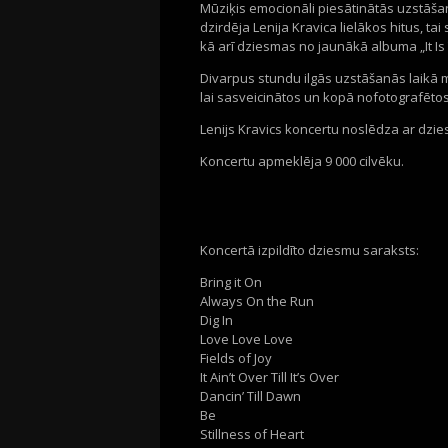
Mūziķis emocionāli piesātinātās uzstāšanā
dzirdēja Lenija Kravica lielākos hitus, 
kā arī dziesmas no jaunākā albuma „It Is
Divarpus stundu ilgās uzstāšanās laikā m
lai sasveicinātos un kopā nofotografētos
Lenijs Kravics koncertu noslēdza ar dz
Koncertu apmeklēja 9 000 cilvēku.
Koncertā izpildīto dziesmu saraksts:
Bring it On
Always On the Run
Dig In
Love Love Love
Fields of Joy
It Ain’t Over Till It’s Over
Dancin’ Till Dawn
Be
Stillness of Heart