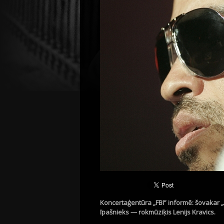
Koncertaģentūra „FBI” informē: šovakar
īpašnieks — rokmūziķis Lenijs Kravics.