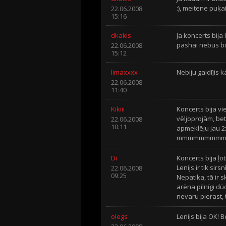
:), meitene puķai
22.06.2008
15:16
dkakis
Ja koncerts bija 
pashai nebus bi
22.06.2008
15:12
limaxxxx
Nebiju gaidījis k
22.06.2008
11:40
Kikiii
Koncerts bija vi
vēljoprojām, b
22.06.2008
10:11
apmeklēju jau 2x
mmmmmmmmmmm
Di
Koncerts bija ļo
Lenijs ir tik sir
22.06.2008
09:25
Nepatika, tā ir s
arēna pilnīgi dū
nevaru pierast, 
olegs
Lenijs bija OK! Be