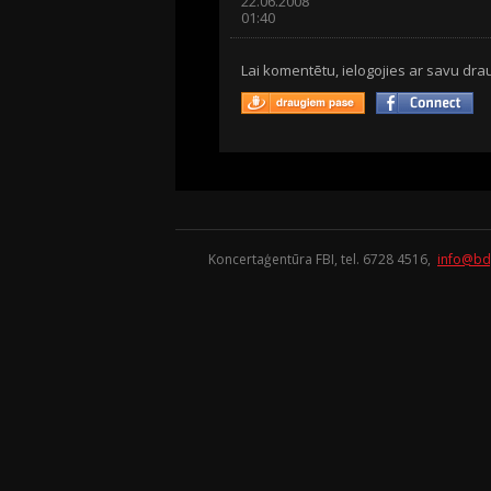
22.06.2008
01:40
Lai komentētu, ielogojies ar savu drau
Koncertaģentūra FBI, tel. 6728 4516,
info@bd