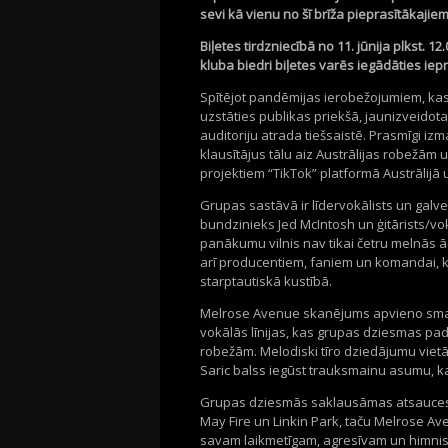
sevi kā vienu no šī brīža pieprasītākaji
Biļetes tirdzniecībā no 11. jūnija plkst. 12
kluba biedri biļetes varēs iegādāties iepr
Spītējot pandēmijas ierobežojumiem, kas
uzstāties publikas priekšā, jaunizveidot
auditoriju atrada tiešsaistē. Prasmīgi izm
klausītājus tālu aiz Austrālijas robežām
projektiem “TikTok” platformā Austrālijā
Grupas sastāvā ir līdervokālists un galve
bundzinieks Jed McIntosh un ģitārists/vo
panākumu vilnis nav tikai četru melnās 
arī producentiem, faniem un komandai, k
starptautiskā kustībā.
Melrose Avenue skanējums apvieno smagu 
vokālās līnijas, kas grupas dziesmas pa
robežām. Melodiski tīro dziedājumu viet
Saric balss iegūst trauksmainu asumu, k
Grupas dziesmās saklausāmas atsauces
May Fire un Linkin Park, taču Melrose Av
savam laikmetīgam, agresīvam un himnisk