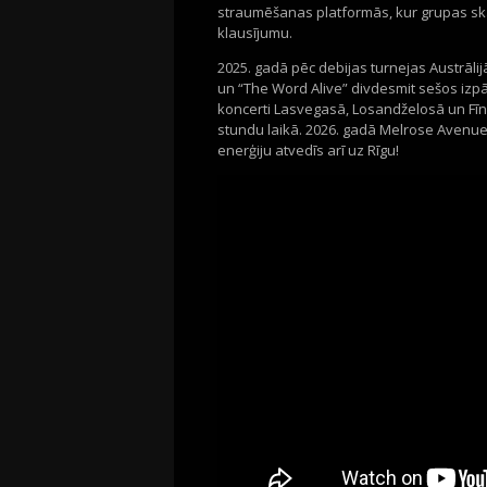
straumēšanas platformās, kur grupas sk
klausījumu.
2025. gadā pēc debijas turnejas Austrālijā
un “The Word Alive” divdesmit sešos izpār
koncerti Lasvegasā, Losandželosā un Fīnik
stundu laikā. 2026. gadā Melrose Avenue
enerģiju atvedīs arī uz Rīgu!