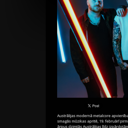
Austrālijas modernā metalcore apvienība
smagās mūzikas apritē, 19. februārī pirm
ārpus dzimtās Austrālijas līdz izpārdotā