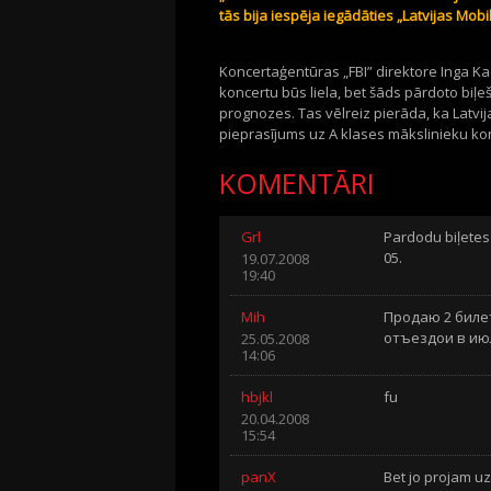
tās bija iespēja iegādāties „Latvijas Mo
Koncertaģentūras „FBI” direktore Inga Ka
koncertu būs liela, bet šāds pārdoto biļ
prognozes. Tas vēlreiz pierāda, ka Latvij
pieprasījums uz A klases mākslinieku koncer
KOMENTĀRI
Grl
Pardodu biļetes 
05.
19.07.2008
19:40
Mih
Продаю 2 билет
отъездои в июл
25.05.2008
14:06
hbjkl
fu
20.04.2008
15:54
panX
Bet jo projam uz 