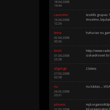
18.04.2008
14:44
Lauricimo
Iesildīs grupas
Anselmo, bijušai
16.04.2008
12:26
leina
haha tas nu gan 
02.04.2008
00:36
Krish
http://www.rad
izskaidrosiet šo
01.04.2008
23:28
dfgtrhgh
2 bilets
27.03.2008
02:58
nu
nu kādas.....VIS
26.03.2008
20:31
pilsonis
mjā.organizētāj
lol.organizatori
22.03.2008