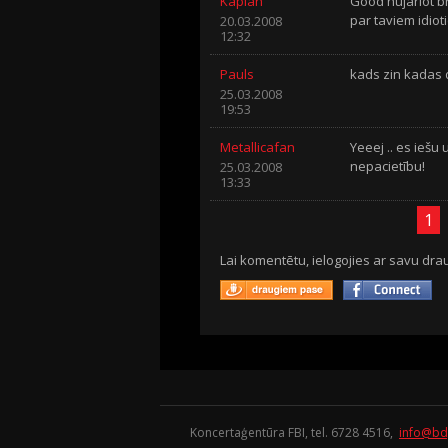
Kaplan
Good hujarlot bra
par taviem idiot
20.03.2008
12:32
Pauls
kads zin kadas d
25.03.2008
19:53
Metallicafan
Yeeej .. es iešu 
nepacietību!
25.03.2008
13:33
1
Lai komentētu, ielogojies ar savu drau
Koncertaģentūra FBI, tel. 6728 4516,
info@bd