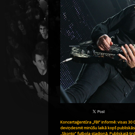
Koncertaģentūra „FBI” informē: visas 30 0
deviņdesmit minūšu laikā kopš publiskās 
„Skonto” futbola stadionā. Publiskajā tir