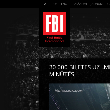
LAT
RUS
ENG
PASĀKUMI
JAUNUMI
G
30 000 BIĻETES UZ „M
MINŪTĒS!