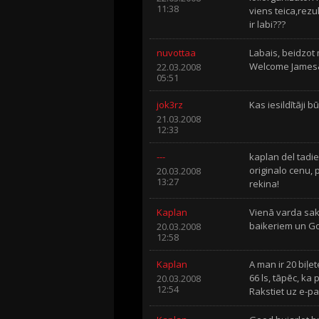
11:38
viens teica,rezu
ir labi???
nuvottaa
Labais, beidzot 
Welcome James&
22.03.2008
05:51
jok3rz
Kas iesildītāji b
21.03.2008
12:33
---
kaplan del tadiem
originalo cenu, 
20.03.2008
13:27
rekina!
Kaplan
Vienā varda sako
baikeriem un G
20.03.2008
12:58
Kaplan
A man ir 20 biļe
66 ls, tāpēc, ka
20.03.2008
12:54
Rakstiet uz e-p