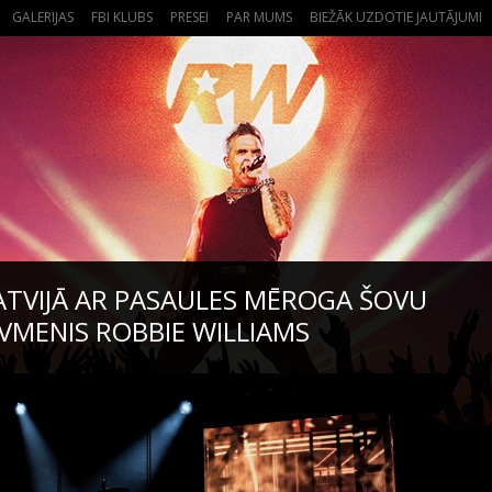
GALERIJAS
FBI KLUBS
PRESEI
PAR MUMS
BIEŽĀK UZDOTIE JAUTĀJUMI
ATVIJĀ AR PASAULES MĒROGA ŠOVU
OVMENIS ROBBIE WILLIAMS