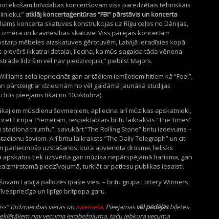
vijā notiekošam brīvdabas koncertšovam viss paredzētais tehniskais
linieku,”
atklāj koncertaģentūras “FBI” pārstāvis un koncerta
liams koncerta skatuves konstrukcijas uz Rīgu ceļos no Dānijas,
da izmēra un kravnesības skatuve. Viss pārējais koncertam
ostarp mēbeles aizskatuves ģērbtuvēm, Latvijā ieradīsies kopā
 pievērš ikkatrai detaļai, liecina, ka mūs sagaida tāda vēriena
rāde līdz šim vēl nav piedzīvojusi,” piebilst Majors.
illiams sola iepriecināt gan ar tādiem iemīļotiem hitiem kā “Feel”,
gan pārsteigt ar dziesmām no vēl gaidāmā jaunākā studijas
būs pieejams tikai no 10.oktobra).
ižākajiem mūsdienu šovmeņiem, apliecina arī mūzikas apskatnieki,
tviet Eiropā. Piemēram, respektablais britu laikraksts “The Times”
 stadiona triumfu”, savukārt “The Rolling Stone” britu izdevums –
adionu šoviem. Arī britu laikraksts “The Daily Telegraph” un citi
un pārliecinošo uzstāšanos, kurā apvienota drosme, lielisks
ta apskatos tiek uzsvērta gan mūziķa nepārspējamā harisma, gan
aizmirstamā piedzīvojumā, turklāt ar patiesu publikas iesaisti.
vam Latvijā palīdzēs īpašie viesi – britu grupa Lottery Winners,
īvespriecīgo un lipīgo britpopa garu.
viss” tirdzniecības vietās un
internetā
. Pieejamas
vēl pēdējās
biļetes
klētājiem nav vecuma ierobežojuma, taču jebkura vecuma