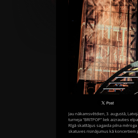
Jau nākamsvētdien, 3. augustā, Latvij
turneja “BRITPOP” liek aizrauties elp
Rīgā skatītājus sagaida pilna mēroga
skatuves risinājumus kā koncertiem