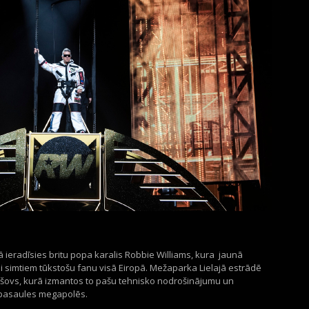
ā ieradīsies britu popa karalis Robbie Williams, kura jaunā
ai simtiem tūkstošu fanu visā Eiropā. Mežaparka Lielajā estrādē
 šovs, kurā izmantos to pašu tehnisko nodrošinājumu un
 pasaules megapolēs.