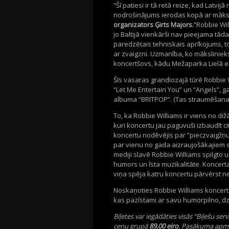
“Šī patiesi ir tā retā reize, kad Lat
nodrošinājums ierodas kopā ar māks
organizators Ģirts Majors.
“Robbie Wil
jo Baltijā vienkārši nav pieejama tā
paredzētais tehniskais aprīkojums, t
ar zvaigzni. Uzmanība, ko mākslinieks
koncertšovs, kādu Mežaparka Lielā est
Šīs vasaras grandiozajā tūrē Robbie W
“Let Me Entertain You” un “Angels”, 
albuma “BRITPOP”. (Tas straumēšanai 
To, ka Robbie Williams ir viens no d
kuri koncertu jau paguvuši izbaudīt ci
koncertu nodēvējis par “pieczvaigžņu
par vienu no gada aizraujošākajiem st
mediji slavē Robbie Williams spilgto 
humors un īsta muzikalitāte. Koncer
viņa spēja katru koncertu pārvērst ne
Noskaņoties Robbie Williams koncertšo
kas pazīstami ar savu humorpilno, dz
Biļetes var iegādāties visās “Biļešu ser
cenu grupā
89,00 eiro
. Pasākuma apme