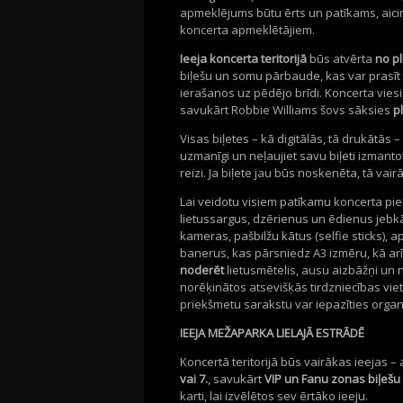
apmeklējums būtu ērts un patīkams, aicin
koncerta apmeklētājiem.
Ieeja koncerta teritorijā
būs atvērta
no pl
biļešu un somu pārbaude, kas var prasīt v
ierašanos uz pēdējo brīdi. Koncerta vies
savukārt Robbie Williams šovs sāksies
pl
Visas biļetes – kā digitālās, tā drukātās –
uzmanīgi un neļaujiet savu biļeti izmanto
reizi. Ja biļete jau būs noskenēta, tā va
Lai veidotu visiem patīkamu koncerta pier
lietussargus, dzērienus un ēdienus jebk
kameras, pašbilžu kātus (selfie sticks),
banerus, kas pārsniedz A3 izmēru, kā a
noderēt
lietusmētelis, ausu aizbāžņi un 
norēķinātos atsevišķās tirdzniecības vie
priekšmetu sarakstu var iepazīties orga
IEEJA MEŽAPARKA LIELAJĀ ESTRĀDĒ
Koncertā teritorijā būs vairākas ieejas –
vai 7.
, savukārt
VIP un Fanu zonas biļešu
karti, lai izvēlētos sev ērtāko ieeju.