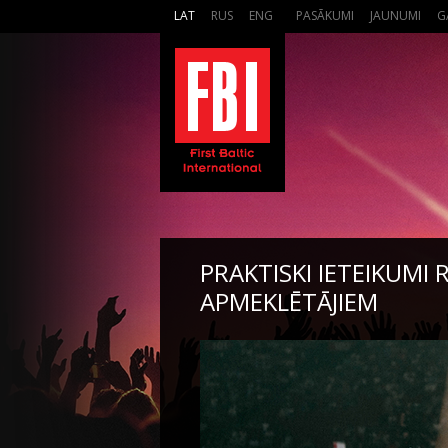
LAT
RUS
ENG
PASĀKUMI
JAUNUMI
G
PRAKTISKI IETEIKUMI
APMEKLĒTĀJIEM