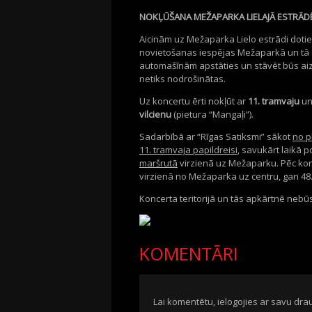
NOKĻŪŠANA MEŽAPARKA LIELAJĀ ESTRĀD
Aicinām uz Mežaparka Lielo estrādi dotie
novietošanas iespējas Mežaparkā un tā a
automašīnām apstāties un stāvēt būs aiz
netiks nodrošinātas.
Uz koncertu ērti nokļūt ar
11. tramvaju
u
vilcienu
(pietura “Mangaļi”).
Sadarbībā ar “Rīgas Satiksmi” sākot
no p
11. tramvaja papildreisi
, savukārt laikā p
maršrutā
virzienā uz Mežaparku. Pēc kon
virzienā no Mežaparka uz centru, gan 48
Koncerta teritorijā un tās apkārtnē neb
KOMENTĀRI
Lai komentētu, ielogojies ar savu drau