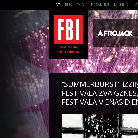
LAT
RUS
ENG
PASĀKUMI
JAUNUMI
G
“SUMMERBURST” IZZI
FESTIVĀLA ZVAIGZNES
FESTIVĀLA VIENAS DIE