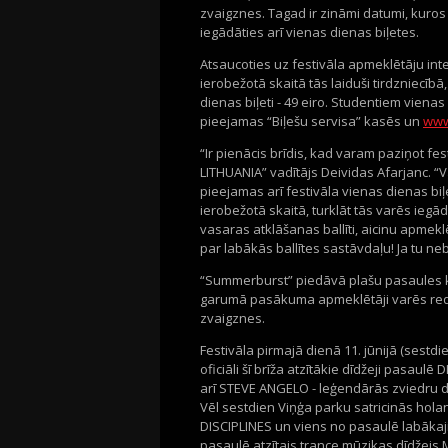
zvaigznes. Tagad ir zināmi datumi, kuros
iegādāties arī vienas dienas biļetes.
Atsaucoties uz festivāla apmeklētāju inte
ierobežotā skaitā tās laiduši tirdzniecīb
dienas biļeti - 49 eiro. Studentiem vienas
pieejamas “Biļešu servisa” kasēs un
www
“Ir pienācis brīdis, kad varam paziņot f
LITHUANIA” vadītājs Deividas Afarjanc. “Var
pieejamas arī festivāla vienas dienas biļ
ierobežotā skaitā, turklāt tās varēs iegādā
vasaras atklāšanas ballīti, aicinu apmekl
par labākās ballītes sastāvdaļu! Ja tu nebū
“Summerburst” piedāvā plašu pasaules kl
garumā pasākuma apmeklētāji varēs redzē
zvaigznes.
Festivāla pirmajā dienā 11. jūnijā (ses
oficiāli šī brīža atzītākie dīdžeji pasa
arī STEVE ANGELO - leģendārās zviedru
Vēl sestdien Viņģa parku satricinās hol
DISCIPLINES un viens no pasaulē labāka
pasaulē atzītais trance mūzikas dīdžej