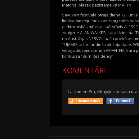
Matona, plašāk pazīstama kā MATTN.
Savukārt festivāla otrajā dienā 12. jūni
lielākajām deju mūzikas zvaigznēm pasa
elektroniskās mūzikas pārstāvis ALESSO,
zvaigzne ALAN WALKER, kura dziesma “Faded
no Austrālijas NERVO. Īpašu priekšnesum
TUJAMO, arī holandiešu dīdžeju duets W&W
vietējā dīdžejmeitene SAMANTHA, kura pl
konkursā “Burn Residency”.
KOMENTĀRI
Lai komentētu, ielogojies ar savu drau