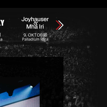
Ī
9. OKTOBRĪ
ga
Palladium Rīga