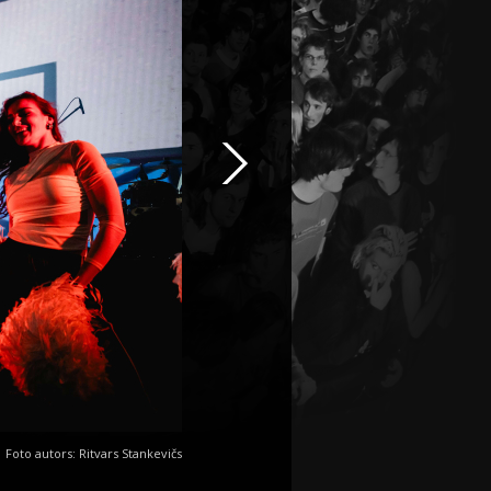
Foto autors: Ritvars Stankevičs