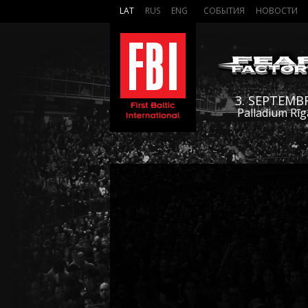
LAT
RUS
ENG
СОБЫТИЯ
НОВОСТИ
3. SEPTEMB
Palladium Rīg