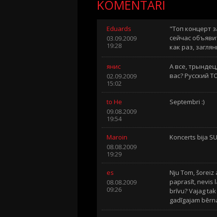
KOMENTĀRI
Eduards
"Топ концерт з
сейчас объяви
03.09.2009
19:28
как раз, загля
янис
А все, трындец
вас? Русский Т
02.09.2009
15:02
to He
Septembri :)
09.08.2009
19:54
Maroin
Koncerts bija SUPERIGS 
08.08.2009
19:29
es
Nju Tom, šoreiz 
paprasīt, nevis l
08.08.2009
09:26
brīvu? Vajag ta
gadīgajam bēr