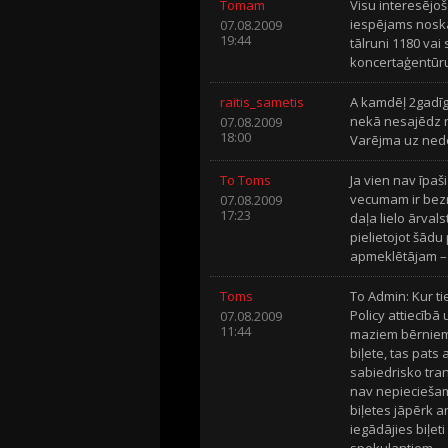
Tomam
Visu interesējo
iespējams noska
07.08.2009
19:44
tālruni 1180 vai
koncertaģentūru
raitis_sametis
A kamdēļ 2gadīg
nekā nesajēdz no
07.08.2009
18:00
Varējma uz nedē
To Toms
Ja vien nav īpaš
vecumam ir bezm
07.08.2009
17:23
daļa lielo ārval
pielietojot šādu
apmeklētājam – 
Toms
To Admin: Kur tie
Policy attiecībā
07.08.2009
11:44
maziem bērniem
biļete, tas pat
sabiedrisko tra
nav nepieciešam
biļetes jāpērk a
iegādājies biļeti
spekulantiem.