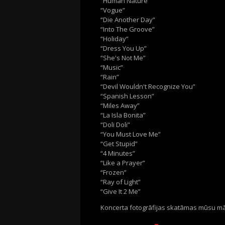
“Human Nature”
“Vogue”
“Die Another Day”
“Into The Groove”
“Holiday”
“Dress You Up”
“She's Not Me”
“Music”
“Rain”
“Devil Wouldn't Recognize You”
“Spanish Lesson”
“Miles Away”
“La Isla Bonita”
“Doli Doli”
“You Must Love Me”
“Get Stupid”
“4 Minutes”
“Like a Prayer”
“Frozen”
“Ray of Light”
“Give It 2 Me”
Koncerta fotogrāfijas skatāmas mūsu mā