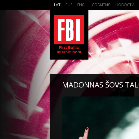
LAT
RUS
ENG
СОБЫТИЯ
НОВОСТИ
MADONNAS ŠOVS TALL