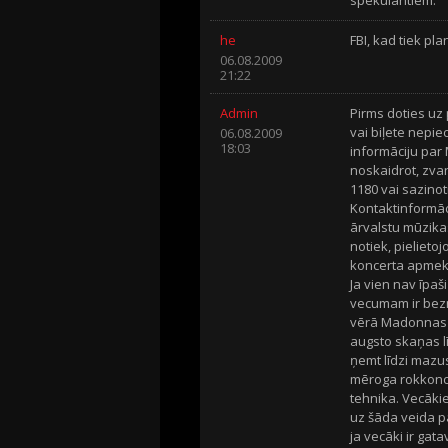
he
FBI, kad tiek pl
06.08.2009
21:22
Admin
Pirms doties uz
vai biļete nepi
06.08.2009
18:03
informāciju par
noskaidrot, zvan
1180 vai sazinot
Kontaktinformāci
ārvalstu mūzikas
notiek, pielieto
koncerta apmekl
Ja vien nav īpaš
vecumam ir bezm
vērā Madonnas k
augsto skaņas l
ņemt līdzi mazus
mēroga rokkonce
tehnika. Vecākie
uz šāda veida p
ja vecāki ir gata