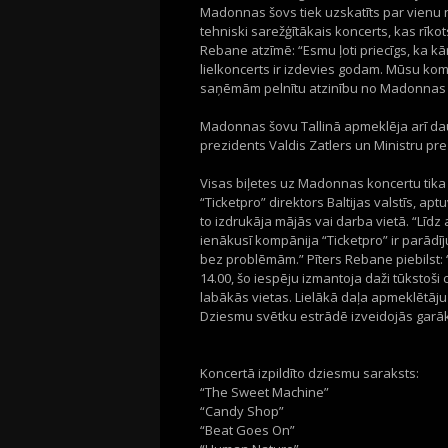
Madonnas šovs tiek uzskatīts par vienu
tehniski sarežģītākais koncerts, kas rīkot
Rebane atzīmē: “Esmu ļoti priecīgs, ka k
lielkoncerts ir izdevies godam. Mūsu k
saņēmām pelnītu atzinību no Madonnas t
Madonnas šovu Tallinā apmeklēja arī dau
prezidents Valdis Zatlers un Ministru pr
Visas biļetes uz Madonnas koncertu tika i
“Ticketpro” direktors Baltijas valstīs, a
to izdrukāja mājās vai darba vietā. “Līdz
ienākusī kompānija “Ticketpro” ir parādīj
bez problēmām.” Pīters Rebane piebilst: “
14.00, šo iespēju izmantoja daži tūkstoši
labākās vietas. Lielākā daļa apmeklētāju 
Dziesmu svētku estrādē izveidojās garāk
Koncertā izpildīto dziesmu saraksts:
“The Sweet Machine”
“Candy Shop”
“Beat Goes On”