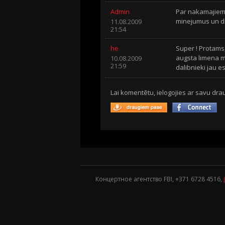
Admin
Par nakamajiem
minejumus un d
11.08.2009
21:54
he
Super ! Protams,
augsta limena m
10.08.2009
21:59
dalibnieki jau es
Lai komentētu, ielogojies ar savu drau
Концертное агентство FBI, +371
6728 4516
,