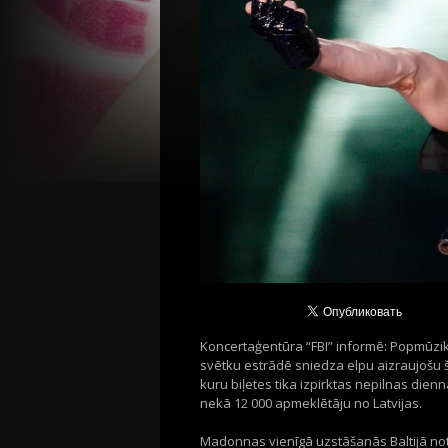
Koncertaģentūra “FBI” informē: Popmūzik
svētku estrādē sniedza elpu aizraujošu š
kuru biļetes tika izpirktas nepilnas dienna
nekā 12 000 apmeklētāju no Latvijas.
Madonnas vienīgā uzstāšanās Baltijā noti