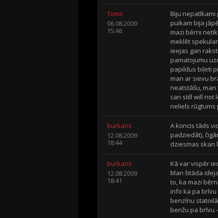
Toms
Biju nepatīkami
puikam bija jāpēr
06.08.2009
15:46
mazi bērni netiks
meklēt spekulant
ieejas gan raks
pamatojumu uzrād
papildus biļeti 
man ar sievu br
neatstāšu, man 
can still will not
neliels rūgtums 
burkans
A koncis tāds vi
padziedāt), čigā
12.08.2009
18:44
dziesmas skan l
burkans
Kā var vispēr i
Man šitāda ideja
12.08.2009
18:41
to, ka mazi bērni
info ka pa brīvu
benzīnu statoil
benžu pa brīvu -