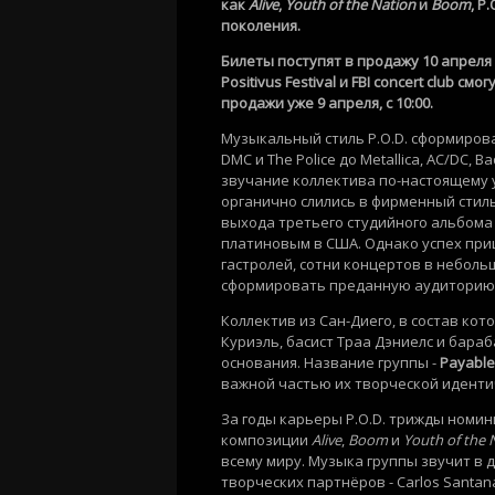
как
Alive
,
Youth of the Nation
и
Boom
, P
поколения.
Билеты поступят в продажу 10 апреля в
Positivus Festival и FBI concert club
продажи уже 9 апреля, с 10:00.
Музыкальный стиль P.O.D. сформирова
DMC и The Police до Metallica, AC/DC, 
звучание коллектива по-настоящему у
органично слились в фирменный стиль
выхода третьего студийного альбом
платиновым в США. Однако успех при
гастролей, сотни концертов в неболь
сформировать преданную аудиторию
Коллектив из Сан-Диего, в состав кот
Куриэль, басист Траа Дэниелс и бара
основания. Название группы -
Payable
важной частью их творческой иденти
За годы карьеры P.O.D. трижды номи
композиции
Alive
,
Boom
и
Youth of the 
всему миру. Музыка группы звучит в д
творческих партнёров - Carlos Santan