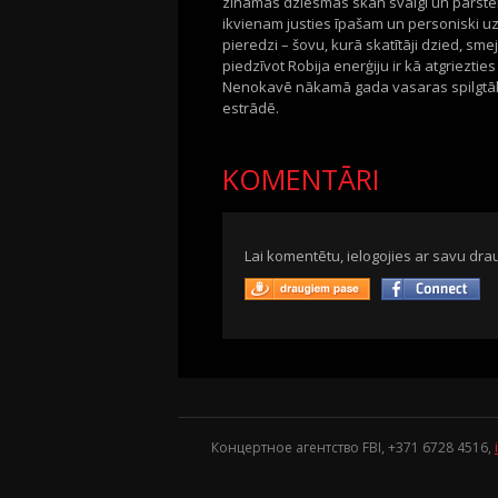
zināmas dziesmas skan svaigi un pārsteidzo
ikvienam justies īpašam un personiski u
pieredzi – šovu, kurā skatītāji dzied, sme
piedzīvot Robija enerģiju ir kā atgrieztie
Nenokavē nākamā gada vasaras spilgtāko
estrādē.
KOMENTĀRI
Lai komentētu, ielogojies ar savu drau
Концертное агентство FBI, +371
6728 4516
,