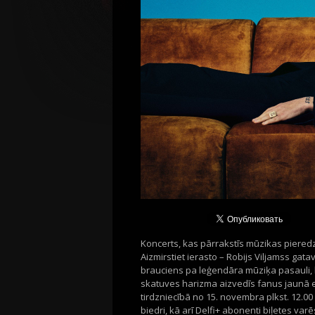
Koncerts, kas pārrakstīs mūzikas pieredz
Aizmirstiet ierasto – Robijs Viljamss gata
brauciens pa leģendāra mūziķa pasauli, k
skatuves harizma aizvedīs fanus jaunā emo
tirdzniecībā no 15. novembra plkst. 12.00 
biedri, kā arī Delfi+ abonenti biļetes va