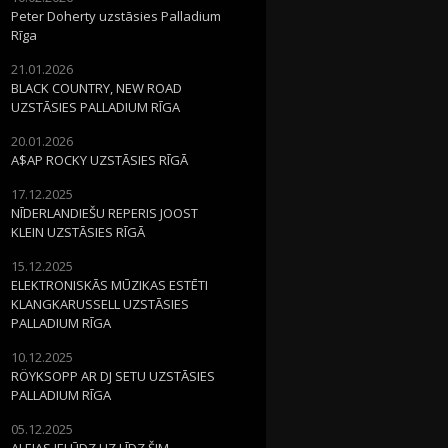
Peter Doherty uzstāsies Palladium
Rīga
21.01.2026
BLACK COUNTRY, NEW ROAD
UZSTĀSIES PALLADIUM RĪGA
20.01.2026
A$AP ROCKY UZSTĀSIES RĪGĀ
17.12.2025
NĪDERLANDIEŠU REPERIS JOOST
KLEIN UZSTĀSIES RĪGĀ
15.12.2025
ELEKTRONISKĀS MŪZIKAS ESTĒTI
KLANGKARUSSELL UZSTĀSIES
PALLADIUM RĪGA
10.12.2025
RÖYKSOPP AR DJ SETU UZSTĀSIES
PALLADIUM RĪGA
05.12.2025
ALEJAS IELŪDZ UZ LĪDZ ŠIM