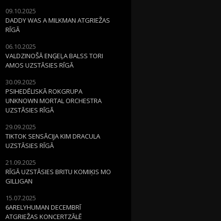
09.10.2025
DADDY WAS A MILKMAN ATGRIEŽAS
RĪGĀ
06.10.2025
VALDZINOŠĀ ENĢEĻA BALSS TORI
AMOS UZSTĀSIES RĪGĀ
30.09.2025
PSIHEDĒLISKĀ ROKGRUPA
UNKNOWN MORTAL ORCHESTRA
UZSTĀSIES RĪGĀ
29.09.2025
TIKTOK SENSĀCIJA KIM DRACULA
UZSTĀSIES RĪGĀ
21.09.2025
RĪGĀ UZSTĀSIES BRITU KOMIĶIS MO
GILLIGAN
15.07.2025
6ARELYHUMAN DECEMBRĪ
ATGRIEŽAS KONCERTZĀLĒ