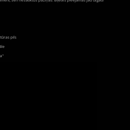
 ģimeni, sen nesatiktus paziņas. Biļetes pieejamas jau tagad!
tūras pils
āle
ja"