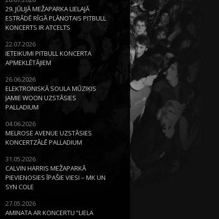
29. JŪLIJĀ MEŽAPARKA LIELAJĀ
ESTRĀDĒ RĪGĀ PLĀNOTAIS PITBULL
KONCERTS IR ATCELTS
22.07.2026
IETEIKUMI PITBULL KONCERTA
APMEKLĒTĀJIEM
26.06.2026
ELEKTRONISKĀ SOULA MŪZIĶIS
JAMIE WOON UZSTĀSIES
PALLADIUM
04.06.2026
MELROSE AVENUE UZSTĀSIES
KONCERTZĀLĒ PALLADIUM
31.05.2026
CALVIN HARRIS MEŽAPARKĀ
PIEVIENOSIES ĪPAŠIE VIESI – MK UN
SYN COLE
27.05.2026
AMINATA AR KONCERTU “LIELA