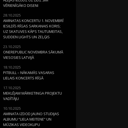
VĒRIENĪGĀKO DISENI
28.10.2025
AMINATAS KONCERTU 1. NOVEMBRĪ
IESILDĪS RĪGAS SARKANAIS KORIS;
UZ SKATUVES KĀPS TAUTUMEITAS,
SUDDEN LIGHTS UN ZEĻĢIS
23.10.2025
ONEREPUBLIC NOVEMBRA SĀKUMĀ
VIESOSIES LATVIJĀ
18.10.2025
PITBULL – NĀKAMĀS VASARAS
LIELAIS KONCERTS RĪGĀ
17.10.2025
MEKLĒJAM MĀRKETINGA PROJEKTU
VADĪTĀJU
10.10.2025
AMINATA IZDOD JAUNO STUDIJAS
ALBUMU “LIELA MEITENE” UN
MŪZIKAS VIDEOKLIPU