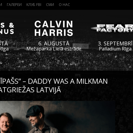
И
ГАЛЕРЕИ
КЛУБ FBI
СМИ
О НАС
STĀ
6. AUGUSTĀ
3. SEPTEMBRĪ
Rīga
Mežaparka Lielā estrāde
Palladium Rīga
 ĪPAŠS” – DADDY WAS A MILKMAN
ATGRIEŽAS LATVIJĀ