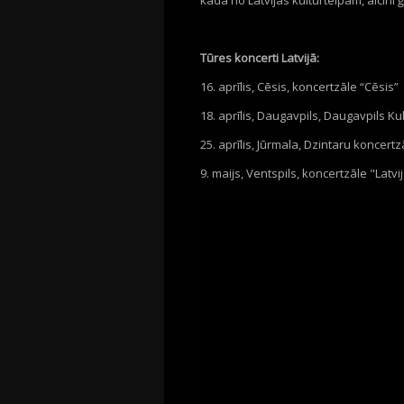
kādā no Latvijas kulturtelpām, aicini
Tūres koncerti Latvijā:
16. aprīlis, Cēsis, koncertzāle “Cēsis”
18. aprīlis, Daugavpils, Daugavpils Kul
25. aprīlis, Jūrmala, Dzintaru koncertz
9. maijs, Ventspils, koncertzāle "Latvi