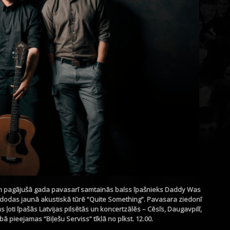
iem pagājušā gada pavasarī samtainās balss īpašnieks Daddy Was
 dodas jaunā akustiskā tūrē “Quite Something”. Pavasara ziedonī
 ļoti īpašās Latvijas pilsētās un koncertzālēs – Cēsīs, Daugavpilī,
ībā pieejamas “Biļešu Serviss” tīklā no plkst. 12.00.