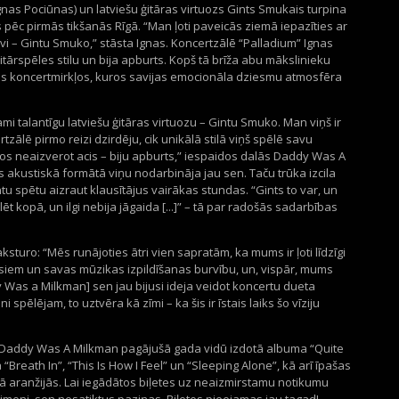
nas Pociūnas) un latviešu ģitāras virtuozs Gints Smukais turpina
pēc pirmās tikšanās Rīgā. “Man ļoti paveicās ziemā iepazīties ar
rvi – Gintu Smuko,” stāsta Ignas. Koncertzālē “Palladium” Ignas
itārspēles stilu un bija apburts. Kopš tā brīža abu mākslinieku
os koncertmirkļos, kuros savijas emocionāla dziesmu atmosfēra
ami talantīgu latviešu ģitāras virtuozu – Gintu Smuko. Man viņš ir
ertzālē pirmo reizi dzirdēju, cik unikālā stilā viņš spēlē savu
os neaizverot acis – biju apburts,” iespaidos dalās Daddy Was A
s akustiskā formātā viņu nodarbināja jau sen. Taču trūka izcila
ntu spētu aizraut klausītājus vairākas stundas. “Gints to var, un
ēt kopā, un ilgi nebija jāgaida [...]” – tā par radošās sadarbības
sturo: “Mēs runājoties ātri vien sapratām, ka mums ir ļoti līdzīgi
siem un savas mūzikas izpildīšanas burvību, un, vispār, mums
y Was a Milkman] sen jau bijusi ideja veidot koncertu dueta
i spēlējam, to uztvēra kā zīmi – ka šis ir īstais laiks šo vīziju
Daddy Was A Milkman pagājušā gada vidū izdotā albuma “Quite
“Breath In”, “This Is How I Feel” un “Sleeping Alone”, kā arī īpašas
ā aranžijās. Lai iegādātos biļetes uz neaizmirstamu notikumu