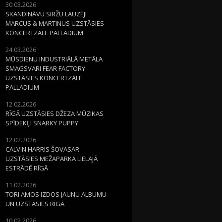
30.03.2026
SKANDINĀVU SIRŽU LAUZĒJI
MARCUS & MARTINUS UZSTĀSIES
KONCERTZĀLĒ PALLADIUM
24.03.2026
MŪSDIENU INDUSTRIĀLĀ METĀLA
SMAGSVARI FEAR FACTORY
UZSTĀSIES KONCERTZĀLĒ
PALLADIUM
12.02.2026
RĪGĀ UZSTĀSIES DŽEZA MŪZIKAS
SPĪDEKĻI SNARKY PUPPY
12.02.2026
CALVIN HARRIS ŠOVASAR
UZSTĀSIES MEŽAPARKA LIELAJĀ
ESTRĀDĒ RĪGĀ
11.02.2026
TORI AMOS IZDOS JAUNU ALBUMU
UN UZSTĀSIES RĪGĀ
10.02.2026