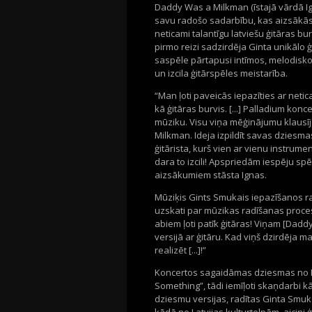
Daddy Was a Milkman (īstajā vārdā Ig
savu radošo sadarbību, kas aizsākās 
neticami talantīgu latviešu ģitāras bu
pirmo reizi sadzirdēja Ginta unikālo ģ
saspēle pārtapusi intīmos, melodisk
un izcila ģitārspēles meistarība.
“Man ļoti paveicās iepazīties ar netic
kā ģitāras burvis. [...] Palladium konc
mūziku. Visu viņa mēģinājumu klausīj
Milkman. Ideja izpildīt savas dziesma
ģitārista, kurš vien ar vienu instrume
dara to izcili! Apspriedām iespēju spēl
aizsākumiem stāsta Ignas.
Mūziķis Gints Smukais iepazīšanos rak
uzskati par mūzikas radīšanas proce
abiem ļoti patīk ģitāras! Viņam [Dadd
versijā ar ģitāru. Kad viņš dzirdēja man
realizēt [...]!”
Koncertos sagaidāmas dziesmas no 
Something”, tādi iemīļoti skaņdarbi kā 
dziesmu versijas, radītas Ginta Smuk