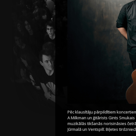
Pēc klausītāju pārpildītiem koncert
A Milkman un ģitārists Gints Smukais
muzikālās tikšanās norisināsies četrās
Jūrmalā un Ventspilī. Biļetes tirdzniec