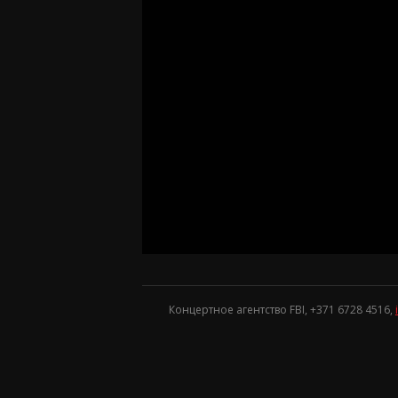
Концертное агентство FBI, +371
6728 4516
,