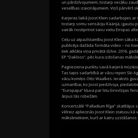
un pārdzīvojumiem, tostarp vecāku zaud
veselības izaicinājumiem. Viņš pārvērš sk
Karjeras laikā Joost Klein sadarbojies ar
tostarp somu sensāciju Käärijä, igauņu
vairāk nostiprinot savu vietu Eiropas alt
Ceļu uz atpazīstamību Joost Klein sāka k
publicēja dažāda formāta video – no īsi
tiek atklāta viņa privātā dzīve. 2016. ga
EP “Dakloos”, pēc kura izdošanas mākslin
Pagrieziena punktu savā karjerā mūziķis 
Tas tapis sadarbībā ar vācu reperi Ski Agg
vācu komiķis Otto Waalkes. Ieraksts guva 
uzmanībai, ko Joost piedzīvoja, piedalot
“Europapa” kļuva par īstu Eirovīzijas feno
ārpus tās robežām.
Koncertzālē “Palladium Rīga” skatītājus 
vēlreiz apliecinās Joost Klein statusu k
māksliniekiem, kurš ar katru uzstāšanos