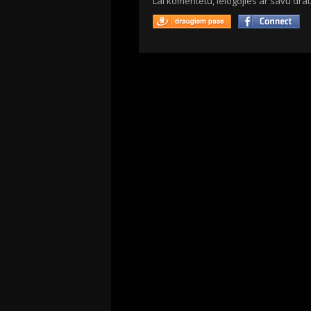
Lai komentētu, ielogojies ar savu drau