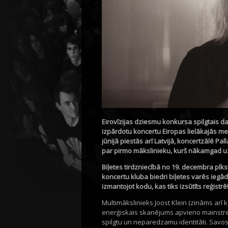
Eirovīzijas dziesmu konkursa spilgtais d
izpārdotu koncertu Eiropas lielākajās me
jūnijā piestās arī Latvijā, koncertzālē Pa
par pirmo mākslinieku, kurš nākamgad u
Biļetes tirdzniecībā no 19. decembra plkst.
koncertu kluba biedri biļetes varēs iegā
izmantojot kodu, kas tiks izsūtīts reģistrē
Multimākslinieks Joost Klein (zināms arī 
enerģiskais skanējums apvieno mainstre
spilgtu un neparedzamu identitāti. Savo