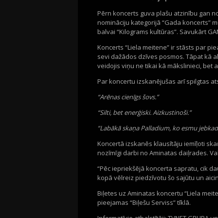
Pērn koncerts guva plašu atzinību gan n
nomināciju kategorijā “Gada koncerts” m
balvai “Kilograms kultūras”. Savukārt GA
Koncerts “Liela meitene” ir stāsts par p
sevi dažādos dzīves posmos. Tāpat kā al
veidojis viņu ne tikai kā mākslinieci, bet 
Par koncertu izskanējušas arī spilgtas 
“Arēnas cienīgs šovs.”
“Silti, bet enerģiski. Aizkustinoši.”
“Labākā skaņa Palladium, ko esmu jebkad dz
Koncertā izskanēs klausītāju iemīļoti ska
nozīmīgi darbi no Aminatas daiļrades. Va
“Pēc iepriekšējā koncerta sapratu, cik dau
kopā vēlreiz piedzīvotu šo sajūtu un aicin
Biļetes uz Aminatas koncertu “Liela meit
pieejamas “Biļešu Serviss” tīklā.