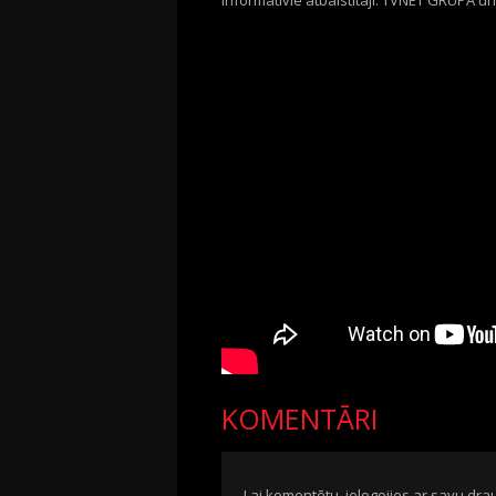
Informatīvie atbalstītāji: TVNET GRUPA u
KOMENTĀRI
Lai komentētu, ielogojies ar savu drau