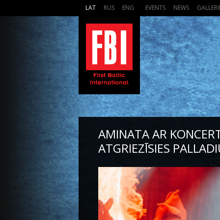
LAT
RUS
ENG
EVENTS
NEWS
GALLERI
AMINATA AR KONCERTU
ATGRIEZĪSIES PALLA