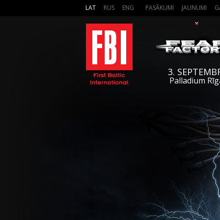
LAT
RUS
ENG
PASĀKUMI
JAUNUMI
G
3. SEPTEMB
Palladium Rīg