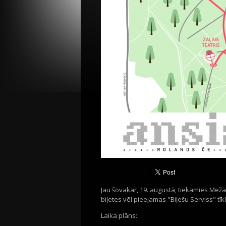
Jau šovakar, 19. augustā, tiekamies Mežap
biļetes vēl pieejamas "Biļešu Serviss" tīk
Laika plāns: