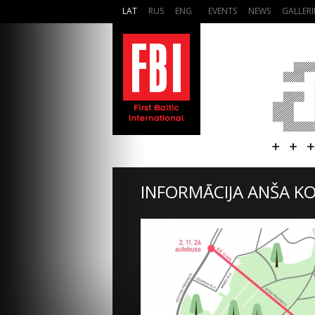
LAT
RUS
ENG
EVENTS
NEWS
GALLERI
INFORMĀCIJA ANŠA K