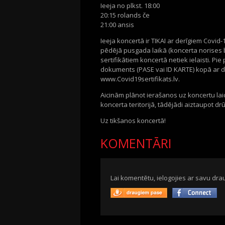
Ieeja no plkst. 18:00
20:15 rolands če
21:00 ansis
Ieeja koncertā ir TIKAI ar derīgiem Covid-1
pēdējā pusgada laikā (koncerta norises br
sertifikātiem koncertā netiek ielaisti. 
dokuments (PASE vai ID KARTE) kopā ar der
www.Covid19sertifikats.lv.
Aicinām plānot ierašanos uz koncertu laic
koncerta teritorijā, tādējādi aiztaupot 
Uz tikšanos koncertā!
KOMENTĀRI
Lai komentētu, ielogojies ar savu drau