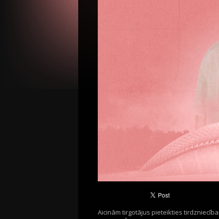
Aicinām tirgotājus pieteikties tirdzniecīb