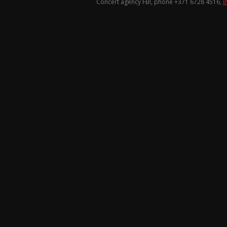
Concert agency FBI, phone +371
6728 4516
,
i