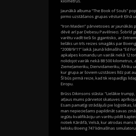
kilometrus.
Jaunākā albuma “The Book of Souls” popul
pirmo uzstāšanos grupas vēsturē Ķīnā u
“Iron Maiden” pārvietosies ar jaunākās
dēvē arī par Debesu Pavēlnieci. Šobrīd g
varētu vadīt tieši šo gigantisko, ar četri
lielāks un trīs reizes smagāks par Boeing
“2008/9/11” laikā. Jaunā lidmašīna “Ed F
apkalpes komandu un vairāk nekā 12 to
nolidojot vairāk nekā 88 500 kilometrus, a
Ziemeļameriku, Dienvidameriku, Āfriku u
kur grupa ar šoviem uzstāsies līdz pat au
Šī būs pirmā reize, kad tik iespaidīgs li
Eiropu.
Brūss Dikinsons stāsta: “Lielākie trumpji,
atļaus mums pārvietot skatuves aprīkoju
Esam pamatīgi strādājuši pie loģistikas, l
man nepieciešams papildināt savas zināšan
iegūtu kvalifikāciju un varētu pildīt kap
notiek Kārdifā, Velsā, kur atrodas mans
lielisku Boeing 747 lidmašīnas simulatoru,