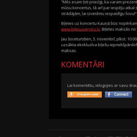
“Mēs esam ļoti priecīgi, ka varam prezen
mūsu koncertus, tā arī par iespēju atkal 
strādājām, lai izveidotu iespaidīgu šovu!”
Biļetes uz koncertu Kauņā būs nopērkam
www.bilesuserviss.lv
. Biļetes maksās no 
Jau šoceturtdien, 5. novembrī, plkst. 10.0
uzsākta ekskluzīva biļešu iepriekšpārdoš
maksas.
KOMENTĀRI
Lai komentētu, ielogojies ar savu drau