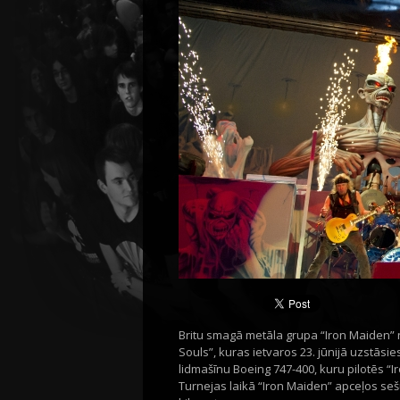
Britu smagā metāla grupa “Iron Maiden”
Souls”, kuras ietvaros 23. jūnijā uzstāsi
lidmašīnu Boeing 747-400, kuru pilotēs “I
Turnejas laikā “Iron Maiden” apceļos se