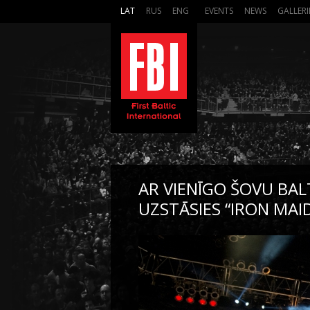
LAT
RUS
ENG
EVENTS
NEWS
GALLERI
AR VIENĪGO ŠOVU BA
UZSTĀSIES “IRON MAI