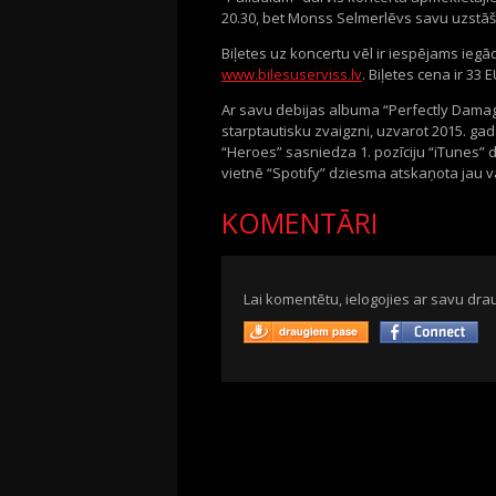
20.30, bet Monss Selmerlēvs savu uzstāša
Biļetes uz koncertu vēl ir iespējams iegā
www.bilesuserviss.lv
. Biļetes cena ir 33 
Ar savu debijas albuma “Perfectly Damag
starptautisku zvaigzni, uzvarot 2015. ga
“Heroes” sasniedza 1. pozīciju “iTunes”
vietnē “Spotify” dziesma atskaņota jau v
KOMENTĀRI
Lai komentētu, ielogojies ar savu drau