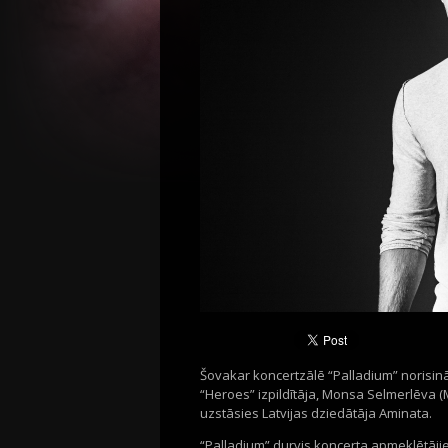
Šovakar koncertzālē “Palladium” norisin
“Heroes” izpildītāja, Monsa Selmerlēva 
uzstāsies Latvijas dziedātāja Aminata.
“Palladium” durvis koncerta apmeklētājiem