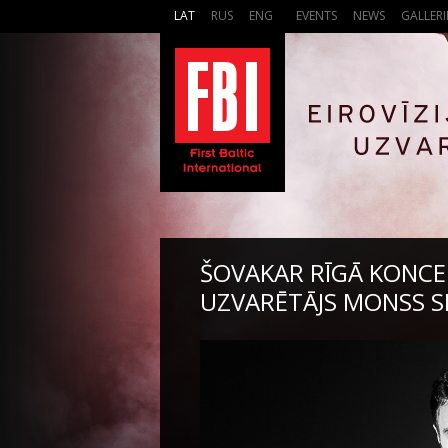
LAT
RUS
ENG
EVENTS
NEWS
GALLERI
ŠOVAKAR RĪGĀ KONCER
UZVARĒTĀJS MONSS S