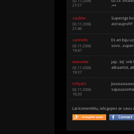
uz LV..visaa
02.11.2006
21:57
:**
sauliite
Superiigs kon
aizraujosh!! 
02.11.2006
21:46
zannelis
Es ari biju u
sovs...super:
02.11.2006
19:47
iewuxiite
jap.. bij` vn
atkaartot, at
02.11.2006
19:37
richjuks
Juuuuuuuuuuu
sajuuuusmaaa
02.11.2006
16:20
Lai komentētu, ielogojies ar savu 