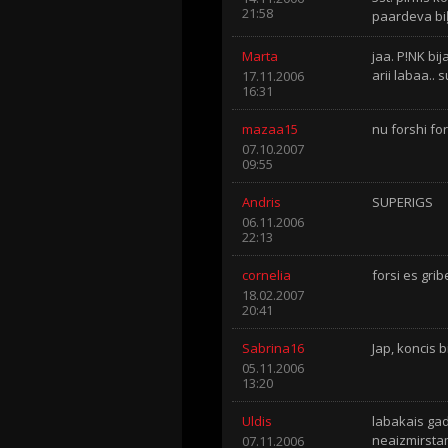
21:58
paardeva biļe
Marta
jaa. P!NK bij
arii labaa.. s
17.11.2006
16:31
mazaa15
nu forshi fo
07.10.2007
09:55
Andris
SUPERIGS
06.11.2006
22:13
cornelia
forsi es grib
18.02.2007
20:41
Sabrina16
Jap, koncis bi
05.11.2006
13:20
Uldis
labakais ga
neaizmirst
07.11.2006