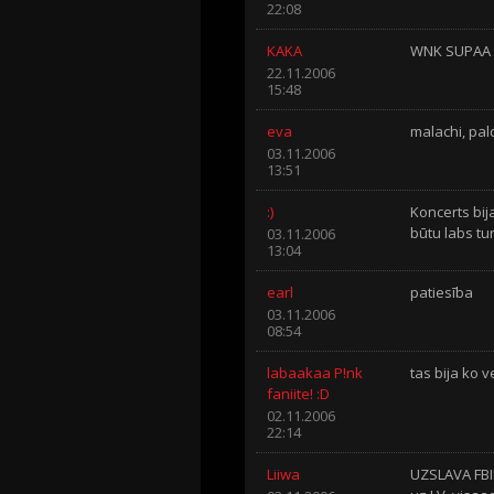
22:08
KAKA
WNK SUPAA 
22.11.2006
15:48
eva
malachi, pa
03.11.2006
13:51
:)
Koncerts bij
būtu labs tu
03.11.2006
13:04
earl
patiesība
03.11.2006
08:54
labaakaa P!nk
tas bija ko v
faniite! :D
02.11.2006
22:14
Liiwa
UZSLAVA FBI!!