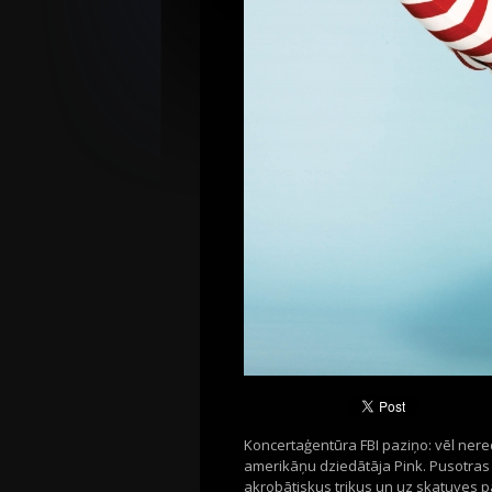
Koncertaģentūra FBI paziņo: vēl nere
amerikāņu dziedātāja Pink. Pusotras s
akrobātiskus trikus un uz skatuves p