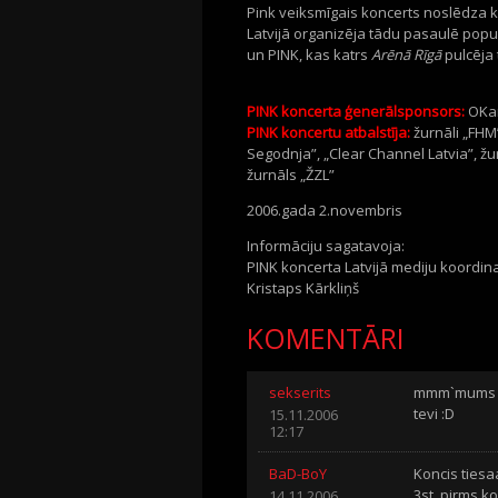
Pink veiksmīgais koncerts noslēdza 
Latvijā organizēja tādu pasaulē pop
un PINK, kas katrs
Arēnā Rīgā
pulcēja
PINK koncerta ģenerālsponsors:
OKar
PINK koncertu atbalstīja:
žurnāli „FHM”
Segodnja”, „Clear Channel Latvia”, žur
žurnāls „ŽZL”
2006.gada 2.novembris
Informāciju sagatavoja:
PINK koncerta Latvijā mediju koordin
Kristaps Kārkliņš
KOMENTĀRI
sekserits
mmm`mums lo
tevi :D
15.11.2006
12:17
BaD-BoY
Koncis tiesa
3st. pirms k
14.11.2006