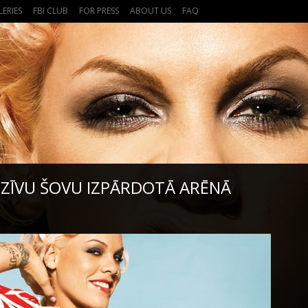
LERIES
FBI CLUB
FOR PRESS
ABOUT US
FAQ
OZĪVU ŠOVU IZPĀRDOTĀ ARĒNĀ