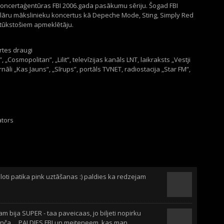
koncertaģentūras FBI 2006.gada pasākumu sēriju. Šogad FBI
ulāru mākslinieku koncertus kā Depeche Mode, Sting, Simply Red
 tūkstošiem apmeklētāju.
tes draugi
, „Cosmopolitan”, „Lilit”, televīzijas kanāls LNT, laikraksts „Vestji
nāli „Kas Jauns”, „Sīrups”, portāls TVNET, radiostacija „Star FM”,
ators
ti patika pink uztāšanas :) paldies ka redzejam
am bija SUPER - taa paveicaas, jo biljeti nopirku
onča.... PALDIES FBI un meiteneem, kas man