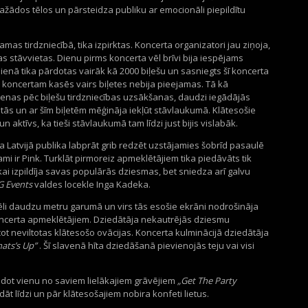
žādos tēlos un pārsteidza publiku ar emocionāli piepildītu
jamas tirdzniecībā, tika izpirktas. Koncerta organizatori jau ziņoja,
sas stāvvietas. Dienu pirms koncerta vēl brīvi bija iespējams
ienā tika pārdotas vairāk kā 2000 biļešu un sasniegts šī koncerta
 koncertam kasēs vairs biļetes nebija pieejamas. Tā kā
ienas pēc biļešu tirdzniecības uzsākšanas, daudzi iegādājās
ietās un ar šīm biļetēm mēģināja iekļūt stāvlaukumā. Klātesošie
 un aktīvs, ka tieši stāvlaukumā tam līdzi just bijis vislabāk.
ka Latvijā publika labprāt grib redzēt uzstājamies šobrīd pasaulē
mi ir Pink. Turklāt pirmoreiz apmeklētājiem tika piedāvāts tik
ikai izpildīja savas populārās dziesmas, bet sniedza arī galvu
 Events
valdes locekle Inga Kadeka.
ēli daudzu metru garumā un virs tās esošie ekrāni nodrošināja
oncerta apmeklētājiem. Dziedātāja nekautrējās dziesmu
cot neviltotas klātesošo ovācijas. Koncerta kulminācijā dziedātāja
ats’s Up”
. Šī slavenā hīta dziedāšanā pievienojās teju vai visi
ldot vienu no saviem lielākajiem grāvējiem
„Get The Party
edāt līdzi un pār klātesošajiem nobira konfeti lietus.