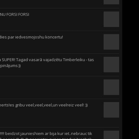
NU FORSI FORSI
ldies par iedvesmojoshu koncertu!
a SUPER! Tagad vasarā vajadzētu Timberleiku - tas
rpinājums:))
eerts!es gribu veel,veel,veel,un veelreiz veel! :))
!!! beidzot jaunieshiem ar bija kur iet..nebrauc tik