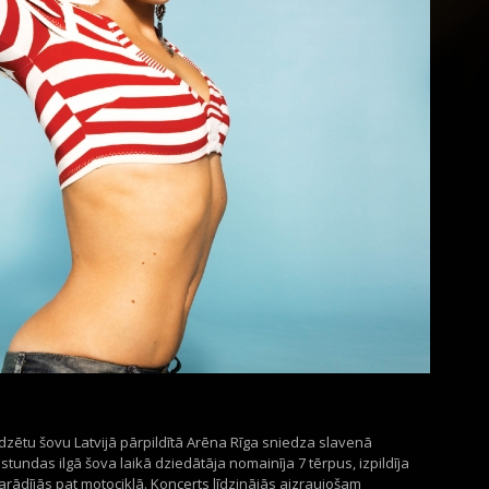
dzētu šovu Latvijā pārpildītā Arēna Rīga sniedza slavenā
tundas ilgā šova laikā dziedātāja nomainīja 7 tērpus, izpildīja
arādījās pat motociklā. Koncerts līdzinājās aizraujošam