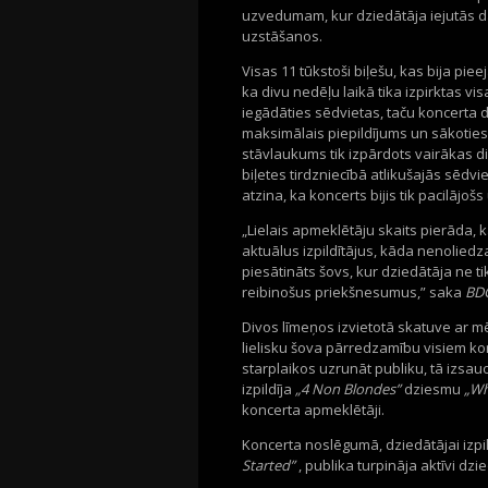
uzvedumam, kur dziedātāja iejutās da
uzstāšanos.
Visas 11 tūkstoši biļešu, kas bija piee
ka divu nedēļu laikā tika izpirktas vi
iegādāties sēdvietas, taču koncerta d
maksimālais piepildījums un sākoties
stāvlaukums tik izpārdots vairākas d
biļetes tirdzniecībā atlikušajās sēdv
atzina, ka koncerts bijis tik pacilājošs
„Lielais apmeklētāju skaits pierāda, 
aktuālus izpildītājus, kāda nenoliedza
piesātināts šovs, kur dziedātāja ne t
reibinošus priekšnesumus,” saka
BDG
Divos līmeņos izvietotā skatuve ar m
lielisku šova pārredzamību visiem k
starplaikos uzrunāt publiku, tā izsau
izpildīja
„4 Non Blondes”
dziesmu
„Wh
koncerta apmeklētāji.
Koncerta noslēgumā, dziedātājai izpi
Started”
, publika turpināja aktīvi dzi