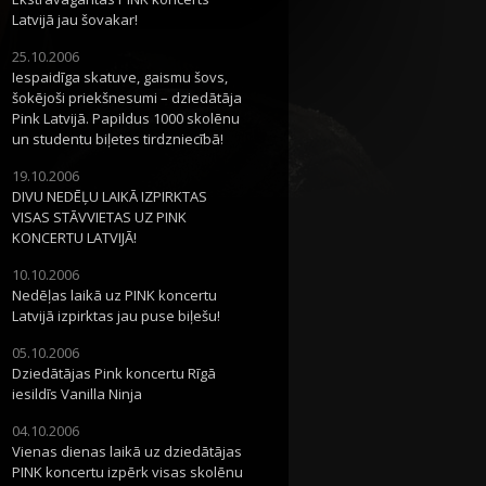
Latvijā jau šovakar!
25.10.2006
Iespaidīga skatuve, gaismu šovs,
šokējoši priekšnesumi – dziedātāja
Pink Latvijā. Papildus 1000 skolēnu
un studentu biļetes tirdzniecībā!
19.10.2006
DIVU NEDĒĻU LAIKĀ IZPIRKTAS
VISAS STĀVVIETAS UZ PINK
KONCERTU LATVIJĀ!
10.10.2006
Nedēļas laikā uz PINK koncertu
Latvijā izpirktas jau puse biļešu!
05.10.2006
Dziedātājas Pink koncertu Rīgā
iesildīs Vanilla Ninja
04.10.2006
Vienas dienas laikā uz dziedātājas
PINK koncertu izpērk visas skolēnu