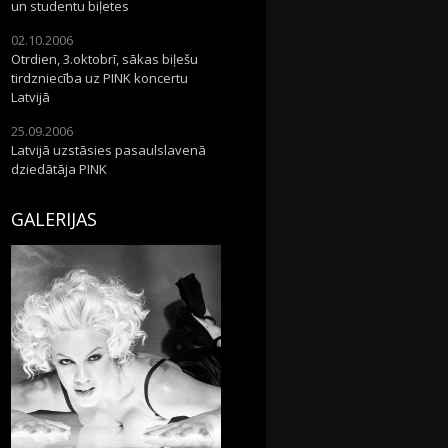
un studentu biļetes
02.10.2006
Otrdien, 3.oktobrī, sākas biļešu
tirdzniecība uz PINK koncertu
Latvijā
25.09.2006
Latvijā uzstāsies pasaulslavenā
dziedātāja PINK
GALERIJAS