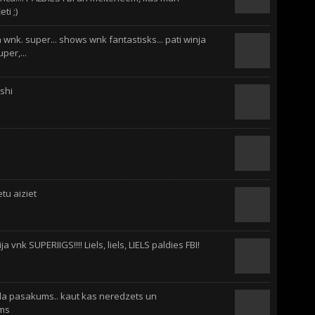
ti ;)
a wnk. super... shows wnk fantastisks... pati winja
uper,...
rshi
etu aiziet
ja vnk SUPERIIGS!!!! Liels, liels, LIELS paldies FBI!
da pasakums.. kaut kas neredzets un
ams