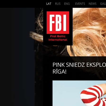
LAT
RUS
ENG
EVENTS
NEWS
GAL
PINK SNIEDZ EKSPL
RĪGA!