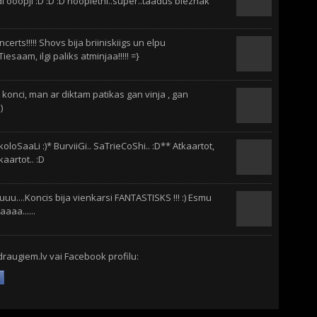
di ooopji :D :D :D noopietni..super..taadus biezhak
certs!!!!! Shovs bija briiniskiigs un elpu
Tiesaam, ilgi paliks atminjaa!!!!! =}
z konci, man ar diktam patikas gan vinja , gan
)
k koloSaaLi :)* BurviiGi.. SaTrieCoShi.. :D** Atkaartot,
kaartot.. :D
u....Koncis bija vienkarsi FANTASTISKS !!! :) Esmu
aa......
draugiem.lv vai Facebook profilu: