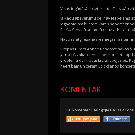
Visas iegādātās biļetes ir derīgas pārce
Ja kādu apsvērumu dēļ nav iespējams apm
iegādātajām biļetēm varēs saņemt ar pārs
Biļešu Servisā un nosūtot uz adresi inf
Naudas atgriešanas iesniegšanas termiņš 
Eiropas tūre “Grande Reserve” sākās šī ga
jau kopš vakardienas, bet koncerta aprī
problēmu dēļ ir būtiski aizkavējusies. 
neērtībām un ceram uz tikšanos koncertā j
KOMENTĀRI
Lai komentētu, ielogojies ar savu drau