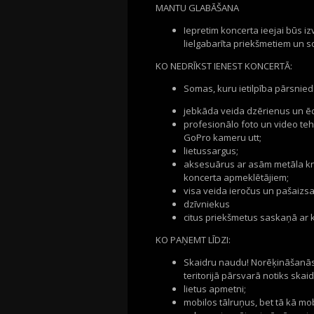
MANTU GLABĀŠANA
Iepretim koncerta ieejai būs i
lielgabarīta priekšmetiem un som
KO NEDRĪKST IENEST KONCERTĀ:
Somas, kuru ietilpība pārsnied
jebkāda veida dzērienus un ēd
profesionālo foto un video tehn
GoPro kameru utt;
lietussargus;
aksesuārus ar asām metāla kni
koncerta apmeklētājiem;
visa veida ieročus un pašaizsa
dzīvniekus
citus priekšmetus saskaņā ar 
KO PAŅEMT LĪDZI:
Skaidru naudu! Norēķināšanās 
teritorijā pārsvarā notiks skai
lietus apmetni;
mobilos tālruņus, bet tā kā mobi