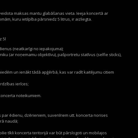
zveidota maksas mantu glabāšanas vieta. Ieeja koncertā ar
ām, kuru ietilpība pārsniedz 5 litrus, ir aizliegta.
z 5l
ienus (neatkarīgi no iepakojuma);
iku (ar noņemamu objektīvu), pašportretu statīvus (selfie sticks),
edēm un ienākt tādā apģērbā, kas var radīt kaitējumu citiem
rdzības ierīces;
koncerta noteikumiem.
par ēdienu, dzērieniem, suvenīriem utt. koncerta norises
drā naudā;
lie tīkli koncerta teritorijā var būt pārslogoti un mobilajos