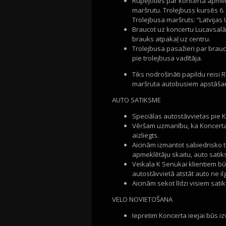
Rūpējoties par koncerta apmekl
maršrutu. Trolejbuss kursēs 6. 
Trolejbusa maršruts: “Latvijas 
Braucot uz koncertu Lucavsalā,
brauks atpakaļ uz centru.
Trolejbusa pasažieri par brauci
pie trolejbusa vadītāja.
Tiks nodrošināti papildu reisi 
maršruta autobusiem apstāšanā
AUTO SATIKSME
Speciālas autostāvvietas pie
Vēršam uzmanību, ka Koncerta
aizliegts.
Aicinām izmantot sabiedrisko t
apmeklētāju skaitu, auto sati
Veikala K Senukai klientiem bū
autostāvvietā atstāt auto ne il
Aicinām sekot līdzi visiem sat
VELO NOVIETOŠANA
Iepretim Koncerta ieejai būs 