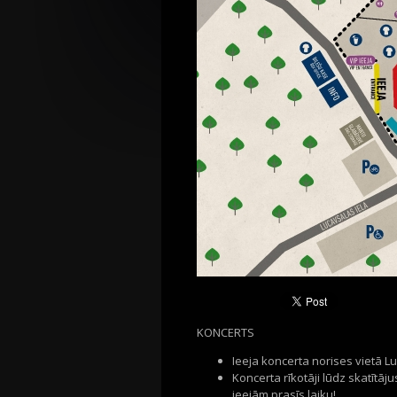
KONCERTS
Ieeja koncerta norises vietā Luc
Koncerta rīkotāji lūdz skatītāj
ieejām prasīs laiku!