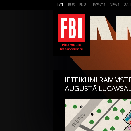
LAT
RUS
ENG
EVENTS
NEWS
GAL
IETEIKUMI RAMMSTE
AUGUSTĀ LUCAVSA