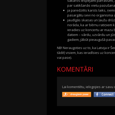
sakaros iespējami pārrāvumi, 
par satikšanās vietu pazušana
ja paredzēts karsts laiks, ņemi
pasargātu sevi no organisma
jaudīgās skaņas un ļaužu drūz
norāda, ka ar bērnu ratiņiem k
ieradies uz koncertu ar mazu bē
datiem – vārdu, uzvārdu un jūs
gadiem, jābūt pieaugušā pava
NB! Neraugoties uz to, ka Latvija ir 
tādēļ visiem, kas ieradīsies uz koncer
vai pase).
KOMENTĀRI
Lai komentētu, ielogojies ar savu 