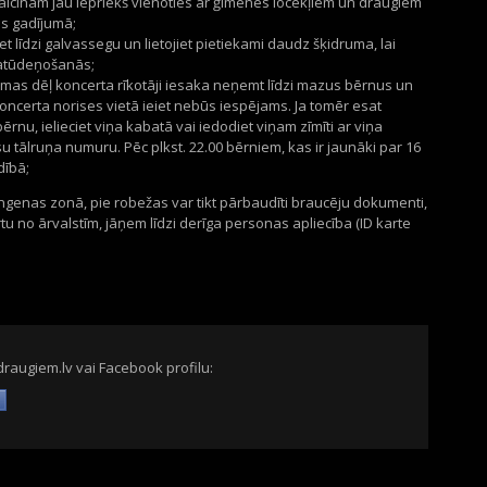
aicinām jau iepriekš vienoties ar ģimenes locekļiem un draugiem
s gadījumā;
et līdzi galvassegu un lietojiet pietiekami daudz šķidruma, lai
 atūdeņošanās;
mas dēļ koncerta rīkotāji iesaka neņemt līdzi mazus bērnus un
oncerta norises vietā ieiet nebūs iespējams. Ja tomēr esat
rnu, ielieciet viņa kabatā vai iedodiet viņam zīmīti ar viņa
u tālruņa numuru. Pēc plkst. 22.00 bērniem, kas ir jaunāki par 16
dībā;
Šengenas zonā, pie robežas var tikt pārbaudīti braucēju dokumenti,
tu no ārvalstīm, jāņem līdzi derīga personas apliecība (ID karte
draugiem.lv vai Facebook profilu: