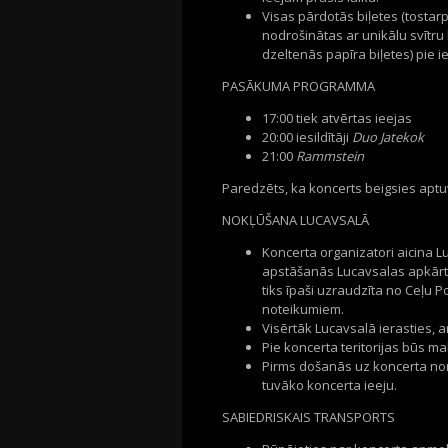
Visas pārdotās biļetes (tostarp
nodrošinātas ar unikālu svītru 
dzeltenās papīra biļetes) pie i
PASĀKUMA PROGRAMMA
17:00 tiek atvērtas ieejas
20:00 iesildītāji
Duo Jatekok
21:00
Rammstein
Paredzēts, ka koncerts beigsies aptu
NOKĻŪŠANA LUCAVSALĀ
Koncerta organizatori aicina L
apstāšanās Lucavsalas apkārtnē
tiks īpaši uzraudzīta no Ceļu P
noteikumiem.
Visērtāk Lucavsalā ierasties, a
Pie koncerta teritorijas būs m
Pirms došanās uz koncerta noris
tuvāko koncerta ieeju.
SABIEDRISKAIS TRANSPORTS