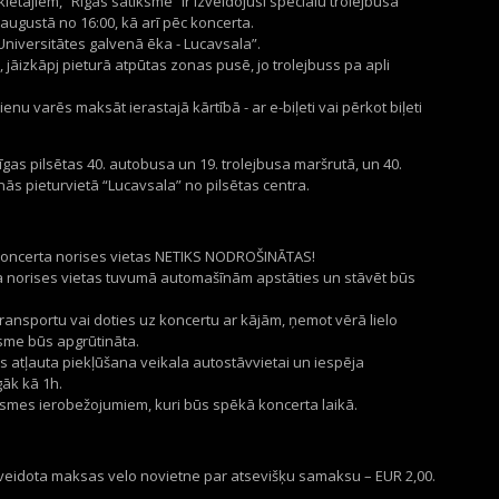
ētājiem, “Rīgas satiksme” ir izveidojusi speciālu trolejbusa
augustā no 16:00, kā arī pēc koncerta.
Universitātes galvenā ēka - Lucavsala”.
 jāizkāpj pieturā atpūtas zonas pusē, jo trolejbuss pa apli
enu varēs maksāt ierastajā kārtībā - ar e-biļeti vai pērkot biļeti
Rīgas pilsētas 40. autobusa un 19. trolejbusa maršrutā, un 40.
s pieturvietā “Lucavsala” no pilsētas centra.
 Koncerta norises vietas NETIKS NODROŠINĀTAS!
 norises vietas tuvumā automašīnām apstāties un stāvēt būs
ransportu vai doties uz koncertu ar kājām, ņemot vērā lielo
ksme būs apgrūtināta.
s atļauta piekļūšana veikala autostāvvietai un iespēja
gāk kā 1h.
iksmes ierobežojumiem, kuri būs spēkā koncerta laikā.
izveidota maksas velo novietne par atsevišķu samaksu – EUR 2,00.