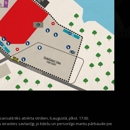
avsalā tiks atvērta otrdien, 6.augustā, plkst. 17.00.
us ierasties savlaicīgi, jo biļešu un personīgo mantu pārbaude pie