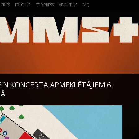
LERIES
FBI CLUB
FOR PRESS
ABOUT US
FAQ
IN KONCERTA APMEKLĒTĀJIEM 6.
LĀ