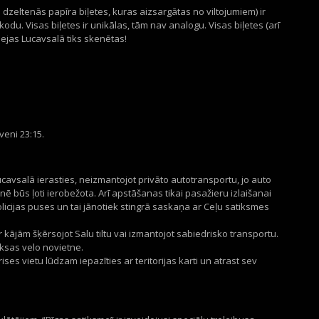
 dzeltenās papīra biļetes, kuras aizsargātas no viltojumiem) ir
kodu. Visas biļetes ir unikālas, tām nav analogu. Visas biļetes (arī
eejas Lucavsalā tiks skenētas!
veni 23:15.
ucavsalā ierasties, neizmantojot privāto autotransportu, jo auto
 būs ļoti ierobežota. Arī apstāšanas tikai pasažieru izlaišanai
olicijas puses un tai jānotiek stingrā saskaņa ar Ceļu satiksmes
r kājām šķērsojot Salu tiltu vai izmantojot sabiedrisko transportu.
aksas velo novietne.
es vietu lūdzam iepazīties ar teritorijas karti un atrast sev