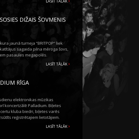
LASĪT TĀLĀK
SOSIES DIŽAIS ŠOVMENIS
 kura jaunā turneja “BRITPOP” liek
skatītājus sagaida pilna mēroga šovs,
tiem pasaules megapolēs.
LASĪT TĀLĀK
DIUM RĪGA
mūsdienu elektronikas mūzikas
rī koncertzālē Palladium. Biļetes
ncertu kluba biedri, biļetes varēs
sūtīts reģistrētajiem lietotājiem.
LASĪT TĀLĀK