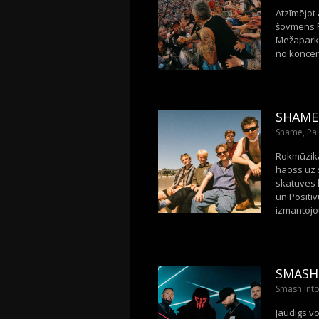
Atzīmējot
šovmens Ro
Mežaparka
no koncert
SHAME
Shame, Pal
Rokmūzika
haoss uz 
skatuves h
un Positiv
izmantojot
SMASH 
Smash Into
Jaudīgs vo