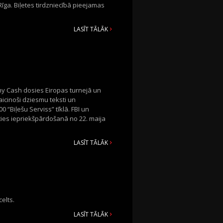
Rīga. Biļetes tirdzniecībā pieejamas
LASĪT TĀLĀK
y Cash dosies Eiropas turnejā un
aicinoši dziesmu teksti un
0 “Biļešu Serviss” tīklā. FBI un
āties iepriekšpārdošanā no 22. maija
LASĪT TĀLĀK
elts.
LASĪT TĀLĀK