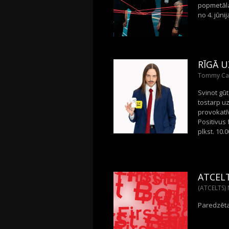
popmetāla 
no 4. jūnij
RĪGĀ U
Tommy Cash
Svinot gū
tostarp uz
provokatīv
Positivus 
plkst. 10.
ATCEL
(ATCELTS) 
Paredzēta