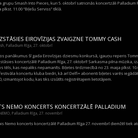
grupu Smash Into Pieces, kuri 5. oktobrī satricinās koncertzāli Palladium 
a plkst. 11.00 “Biļešu Serviss” tīklā.
ZSTĀSIES EIROVĪZIJAS ZVAIGZNE TOMMY CASH
, Palladium Rīga, 27. oktobrī
tos panākumus šī gada Eirovīzijas dziesmu konkursā, igauņu reperis Tomm
stāsies koncertzālē Palladium Rīga, 27. oktobrī! Sarkasma pilna mūzika, iz
s tēls, kas nepaliks nepamanīts. Biļetes tirdzniecībā no 23. maija plkst. 10.0
festivāla koncertu kluba biedri, kā arī Delfi+ abonenti biļetes varēs iegād
00, izmantojot kodu, kas tiks izsūtīts reģistrētajiem lietotājiem.
TS NEMO KONCERTS KONCERTZĀLĒ PALLADIUM
NEMO, Palladium Rīga, 27. novembrī
is Nemo koncerts koncertzālē Palladium Rīga 27. novembrī diemžēl tiek atc