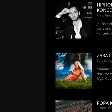
HIPHOP
KONCE
Arvis Reik
Jau šo pi
par vienu
koncerts 
ZARA L
Zara Larss
Globālā p
drīzumā la
Rīgā, Xiao
POPA K
ROBBIE WIL