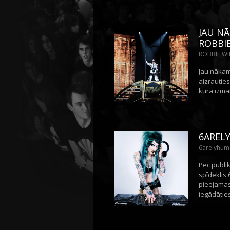
JAU NĀ
ROBBI
ROBBIE WIL
Jau nākams
aizrauties
kurā izma
6AREL
6arelyhuma
Pēc publi
spīdeklis 
pieejamas 
iegādāties