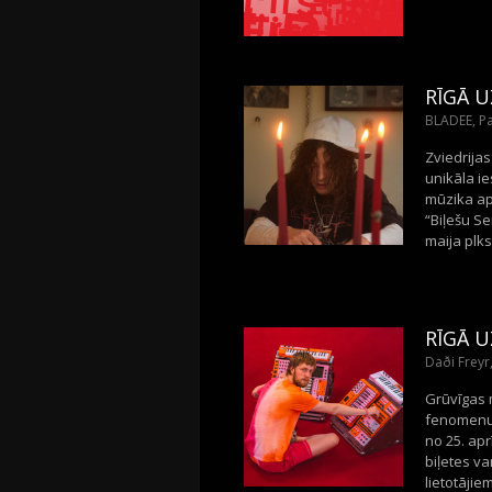
RĪGĀ U
BLADEE, Pa
Zviedrijas
unikāla ie
mūzika apv
“Biļešu Se
maija plks
RĪGĀ U
Daði Freyr,
Grūvīgas m
fenomenu, 
no 25. apr
biļetes va
lietotājiem