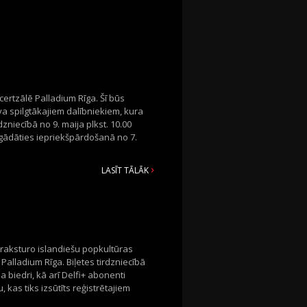
certzālē Palladium Rīga. Šī būs
va spilgtākajiem dalībniekiem, kura
zniecībā no 9. maija plkst. 10.00
 iegādāties iepriekšpārdošanā no 7.
LASĪT TĀLĀK
k raksturo islandiešu popkultūras
Palladium Rīga. Biļetes tirdzniecībā
ba biedri, kā arī Delfi+ abonenti
 kas tiks izsūtīts reģistrētajiem