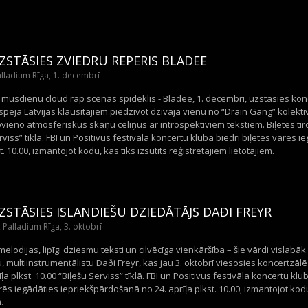
ZSTĀSIES ZVIEDRU REPERIS BLADEE
lladium Rīga, 1. decembrī
 mūsdienu cloud rap scēnas spīdeklis - Bladee, 1. decembrī, uzstāsies kon
spēja Latvijas klausītājiem piedzīvot dzīvajā vienu no “Drain Gang” kolektī
ieno atmosfēriskus skaņu celiņus ar introspektīviem tekstiem. Biļetes tird
rviss” tīklā. FBI un Positivus festivāla koncertu kluba biedri biļetes varēs
t. 10.00, izmantojot kodu, kas tiks izsūtīts reģistrētajiem lietotājiem.
ZSTĀSIES ISLANDIEŠU DZIEDĀTĀJS DAÐI FREYR
 Palladium Rīga, 3. oktobrī
elodijas, lipīgi dziesmu teksti un cilvēcīga vienkāršība – šie vārdi vislabā
multiinstrumentālistu Daði Freyr, kas jau 3. oktobrī viesosies koncertzālē 
īļa plkst. 10.00 “Biļešu Serviss” tīklā. FBI un Positivus festivāla koncertu klu
rēs iegādāties iepriekšpārdošanā no 24. aprīļa plkst. 10.00, izmantojot kodu,
.