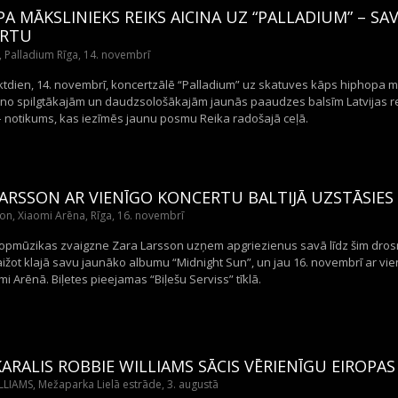
A MĀKSLINIEKS REIKS AICINA UZ “PALLADIUM” – SA
RTU
s, Palladium Rīga, 14. novembrī
ektdien, 14. novembrī, koncertzālē “Palladium” uz skatuves kāps hiphopa mā
 no spilgtākajām un daudzsološākajām jaunās paaudzes balsīm Latvijas repā
– notikums, kas iezīmēs jaunu posmu Reika radošajā ceļā.
ARSSON AR VIENĪGO KONCERTU BALTIJĀ UZSTĀSIES 
on, Xiaomi Arēna, Rīga, 16. novembrī
opmūzikas zvaigzne Zara Larsson uzņem apgriezienus savā līdz šim dro
ižot klajā savu jaunāko albumu “Midnight Sun”, un jau 16. novembrī ar vie
mi Arēnā. Biļetes pieejamas “Biļešu Serviss” tīklā.
ARALIS ROBBIE WILLIAMS SĀCIS VĒRIENĪGU EIROP
LIAMS, Mežaparka Lielā estrāde, 3. augustā