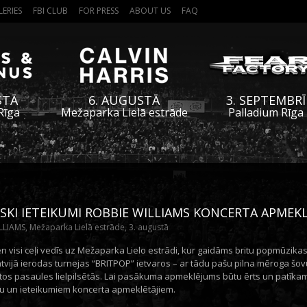
LERIES
FBI CLUB
FOR PRESS
ABOUT US
FAQ
STĀ
6. AUGUSTĀ
3. SEPTEMBRĪ
Rīga
Mežaparka Lielā estrāde
Palladium Rīga
SKI IETEIKUMI ROBBIE WILLIAMS KONCERTA APMEK
LIAMS, Mežaparka Lielā estrāde, 3. augustā
en visi ceļi vedīs uz Mežaparka Lielo estrādi, kur gaidāms britu popmūzika
atvijā ierodas turnejas “BRITPOP” ietvaros – ar tādu pašu pilna mēroga šo
tos pasaules lielpilsētās. Lai pasākuma apmeklējums būtu ērts un patīkams
ju un ieteikumiem koncerta apmeklētājiem.