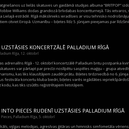
 atgriešanos uz lielās skatuves un gaidāmā studijas albuma “BRITPOP” izd
bbie Williams dodas grandiozā brīvdabas koncertturnejā. Tās ietvaros, viņ
 Lielajā estrādē. Rīgā mākslinieks ieradīsies ar visu tehnisko nodrošināj
iem citviet Eiropā. Uzmanību – biļetes līdz 5. jūnijam pieejamas par līdzšin
 UZSTĀSIES KONCERTZĀLĒ PALLADIUM RĪGĀ
ladium Rīga, 12. oktobrī
s adrenalīns Rīgā - 12. oktobrī koncertzālē Palladium britu postpanka kvi
skatuves var pārtapt par precīzi noslīpētu saspēles maģiju – grupa atved
arismu, kas liks klausītājiem zaudēt prātu. Biļetes tirdzniecībā no 6. jūnija p
us festivāla koncertu kluba biedri, biļetes varēs iegādāties iepriekšpārdošan
 kodu, kas tiks izsūtīts reģistrētajiem lietotājiem.
INTO PIECES RUDENĪ UZSTĀSIES PALLADIUM RĪGĀ
 Pieces, Palladium Rīga, 5. oktobrī
kāls, vijīgas melodijas, agresīvas ģitāras un himnisks simfometāla vēriens –