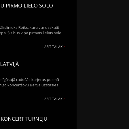
VU PIRMO LIELO SOLO
kslinieks Reiks, kuru var uzskatīt
. Šis būs viņa pirmais lielais solo
LASĪT TĀLĀK
LATVIJĀ
smīgākajā radošās karjeras posmā
nīgo koncertšovu Baltijā uzstāsies
LASĪT TĀLĀK
AS KONCERTTURNEJU