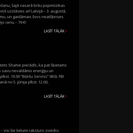
ošanu, šajā vasarā britu popmūzikas
š uzstāsies arī Latvijā – 3. augustā,
umu, un gaidāmais šovs neatšķirsies
ējo cenu – 79 €!
LASĪT TĀLĀK
ntets Shame pierādīs, ka pat šķietams
īs savu nevaldāmo enerģiju un
lkst. 10.00 “Biļešu Serviss” tīklā. FBI
ā no 5. jūnija plkst. 12.00,
LASĪT TĀLĀK
 visi šie lielumi raksturo zviedru