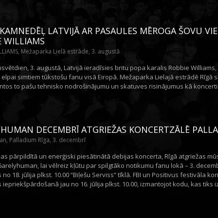
KAMNEDĒĻ LATVIJĀ AR PASAULES MĒROGA ŠOVU VIE
E WILLIAMS
LIAMS, Mežaparka Lielā estrāde, 3. augustā
vētdien, 3. augustā, Latvijā ieradīsies britu popa karalis Robbie Williams,
 elpai simtiem tūkstošu fanu visā Eiropā. Mežaparka Lielajā estrādē Rīgā 
ntos to pašu tehnisko nodrošinājumu un skatuves risinājumus kā koncer
YHUMAN DECEMBRĪ ATGRIEŽAS KONCERTZĀLĒ PALLA
n, Palladium Rīga, 3. decembrī
kas pārpildītā un enerģiski piesātinātā debijas koncerta, Rīgā atgriežas 
6arelyhuman, lai vēlreiz kļūtu par spilgtāko notikumu fanu lokā – 3. decemb
no 18. jūlija plkst. 10.00 “Biļešu Serviss” tīklā. FBI un Positivus festivāla ko
 iepriekšpārdošanā jau no 16. jūlija plkst. 10.00, izmantojot kodu, kas tiks iz