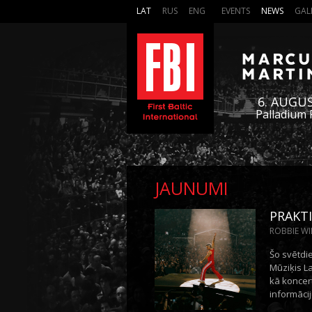
LAT
RUS
ENG
EVENTS
NEWS
GAL
6. AUGU
Palladium 
JAUNUMI
PRAKTI
ROBBIE WIL
Šo svētdi
Mūziķis L
kā koncer
informāci