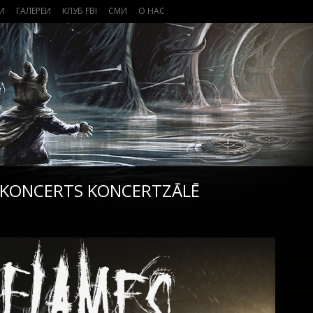
И
ГАЛЕРЕИ
КЛУБ FBI
СМИ
О НАС
S KONCERTS KONCERTZĀLĒ