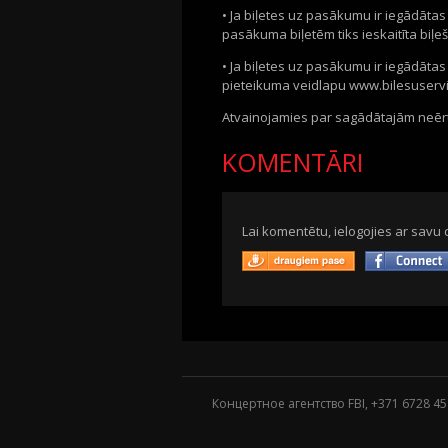
• Ja biļetes uz pasākumu ir iegādātas
pasākuma biļetēm tiks ieskaitīta biļeš
• Ja biļetes uz pasākumu ir iegādātas
pieteikuma veidlapu www.bilesuservis
Atvainojamies par sagādātajām neērtī
KOMENTĀRI
Lai komentētu, ielogojies ar savu 
Концертное агентство FBI, +371
6728 45