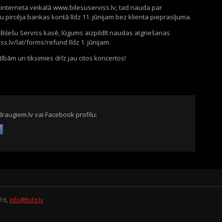
 interneta veikalā www.bilesuserviss.lv, tad nauda par
u pircēja bankas kontā līdz 11. jūnijam bez klienta pieprasījuma.
 Biļešu Serviss kasē, lūgums aizpildīt naudas atgriešanas
s.lv/lat/forms/refund līdz 1. jūnijam.
bām un tiksimies drīz jau citos koncertos!
draugiem.lv vai Facebook profilu:
16
,
info@bdg.lv