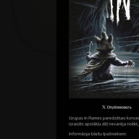
Grupas In Flames paredzētais koncer
izraisīto apstākļu dēļ nevarēja notikt
Informācija biļešu īpašniekiem: