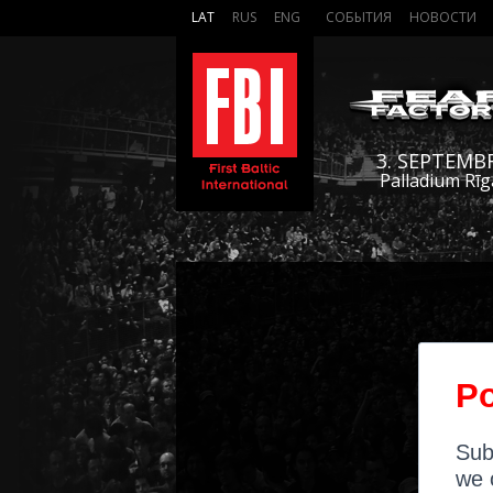
LAT
RUS
ENG
СОБЫТИЯ
НОВОСТИ
3. SEPTEMB
Palladium Rīg