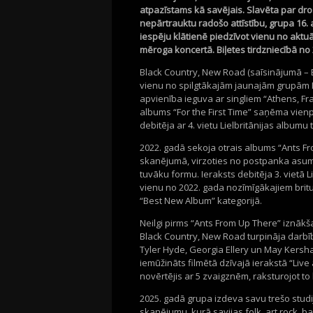
atpazīstams kā savējais. Slavēta par dro
nepārtrauktu radošo attīstību, grupa 16. 
iespēju klātienē piedzīvot vienu no aktu
mēroga koncertā. Biļetes tirdzniecībā no 23
Black Country, New Road (saīsinājumā – B
vienu no spilgtākajām jaunajām grupām Li
apvienība ieguva ar singliem “Athens, Fr
albums “For the First Time” saņēma vienpr
debitēja ar 4. vietu Lielbritānijas albumu 
2022. gadā sekoja otrais albums “Ants F
skanējumā, virzoties no postpanka asum
tuvāku formu. Ieraksts debitēja 3. vietā L
vienu no 2022. gada nozīmīgākajiem brit
“Best New Album” kategorijā.
Neilgi pirms “Ants From Up There” iznāk
Black Country, New Road turpināja darbī
Tyler Hyde, Georgia Ellery un May Kersha
iemūžināts filmētā dzīvajā ierakstā “Live
novērtējis ar 5 zvaigznēm, raksturojot t
2025. gadā grupa izdeva savu trešo studi
skanējumu, kurā savijas folk, art rock, 