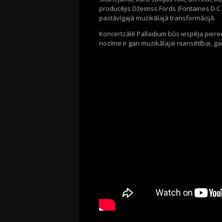
producējis Džeimss Fords (Fontaines D.C
pastāvīgajā muzikālajā transformācijā.
Koncertzālē Palladium būs iespēja piere
nozīme ir gan muzikālajai niansētībai, ga