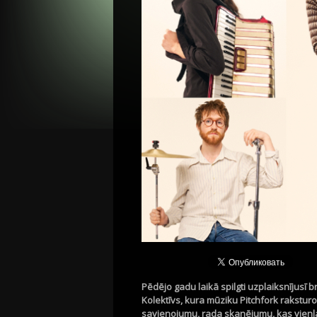
Pēdējo gadu laikā spilgti uzplaiksnījusī
Kolektīvs, kura mūziku Pitchfork rakstur
savienojumu, rada skanējumu, kas vienl