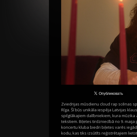
Zviedrijas mūsdienu cloud rap scēnas spī
Rīga. Šī būs unikāla iespēja Latvijas kla
spilgtākajiem dalībniekiem, kura mūzika
tekstiem. Biļetes tirdzniecībā no 9. maija p
koncertu kluba biedri biļetes varēs iegād
kodu, kas tiks izsūtīts reģistrētajiem liet