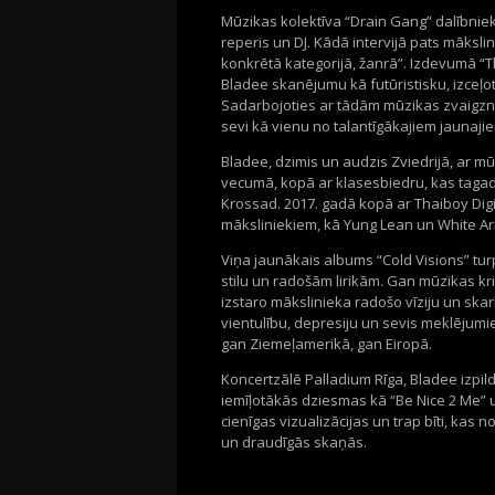
Mūzikas kolektīva “Drain Gang” dalībniek
reperis un DJ. Kādā intervijā pats māksli
konkrētā kategorijā, žanrā”. Izdevumā “
Bladee skanējumu kā futūristisku, izceļo
Sadarbojoties ar tādām mūzikas zvaigznēm
sevi kā vienu no talantīgākajiem jaunaji
Bladee, dzimis un audzis Zviedrijā, ar 
vecumā, kopā ar klasesbiedru, kas tagad
Krossad. 2017. gadā kopā ar Thaiboy Digi
māksliniekiem, kā Yung Lean un White A
Viņa jaunākais albums “Cold Visions” tu
stilu un radošām lirikām. Gan mūzikas kri
izstaro mākslinieka radošo vīziju un skar
vientulību, depresiju un sevis meklējumi
gan Ziemeļamerikā, gan Eiropā.
Koncertzālē Palladium Rīga, Bladee izpi
iemīļotākās dziesmas kā “Be Nice 2 Me” 
cienīgas vizualizācijas un trap bīti, kas
un draudīgās skaņās.