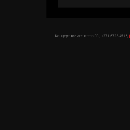
Концертное агентство FBI, +371
6728 4516
,