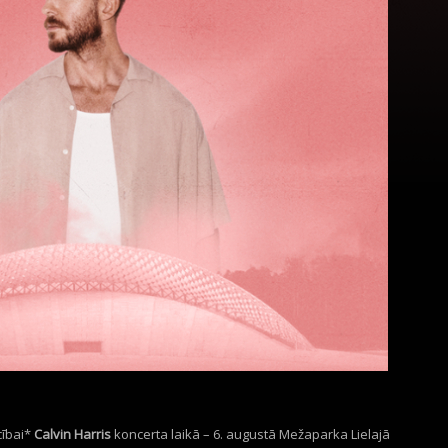
cībai*
Calvin
Harris
koncerta laikā – 6. augustā Mežaparka Lielajā