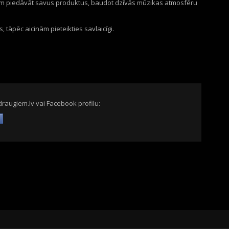
iem piedāvāt savus produktus, baudot dzīvās mūzikas atmosfēru
s, tāpēc aicinām pieteikties savlaicīgi.
draugiem.lv vai Facebook profilu: