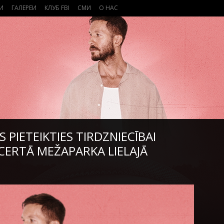
И
ГАЛЕРЕИ
КЛУБ FBI
СМИ
О НАС
 PIETEIKTIES TIRDZNIECĪBAI
CERTĀ MEŽAPARKA LIELAJĀ