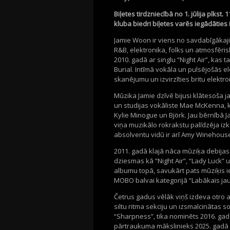
Biļetes tirdzniecībā no 1. jūlija plkst.
kluba biedri biļetes varēs iegādāties 
Jamie Woon ir viens no savdabīgākaji
R&B, elektronika, folks un atmosfēri
2010. gadā ar singlu “Night Air”, kas
Burial. Intīmā vokāla un pulsējošās 
skanējumu un izvirzīties britu elektr
Mūzika Jamie dzīvē bijusi klātesoša j
un studijas vokāliste Mae McKenna, 
Kylie Minogue un Björk. Jau bērnībā 
viņa muzikālo rokrakstu palīdzēja i
absolventu vidū ir arī Amy Winehouse
2011. gadā klajā nāca mūziķa debijas 
dziesmas kā “Night Air”, “Lady Luck”
albumu topā, savukārt pats mūziķis i
MOBO balvai kategorijā “Labākais jau
Četrus gadus vēlāk viņš izdeva otro 
siltu ritma sekciju un izsmalcinātas s
“Sharpness”, tika nominēts 2016. gad
pārtraukuma mākslinieks 2025. gadā a