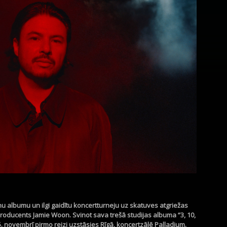
 albumu un ilgi gaidītu koncertturneju uz skatuves atgriežas
producents Jamie Woon. Svinot sava trešā studijas albuma “3, 10,
 novembrī pirmo reizi uzstāsies Rīgā, koncertzālē Palladium.