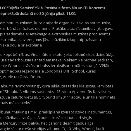
 11.00 “Biļešu Serviss” tīklā. Positivus festivāla un FBI koncertu
iepriekšpārdošanā no 30. jūnija plkst. 11.00.
em britu mūziķiem, kura daiļradē organiski savijas soulmūzika,
ski urbānās mūzikas elementi. Plašāku atpazīstamību viņš ieguva
 tapis sadarbībā ar ietekmīgo elektroniskās mūzikas producentu
elektronikas savienojums ļāva mūziķim izkopt atpazīstamu
oniskā soula priekšplānā.
au kopš bērnības. Viņa māte ir skotu ķeltu folkmūzikas dziedātāja
kura sadarbojusies ar tādiem māksliniekiem kā Michael Jackson,
Jamie Woon aizrāvās ar balss ierakstīšanu mātes studijā. Vēlāk
zkopt mācības leģendārajā Londonas BRIT School, kuras
, Adele un Olivia Dean.
albums “Mirrorwriting”, kurā iekļautas tādas klausītāju iemīļotas
 un “Shoulda”. Albums sasniedza 15. vietu Apvienotās Karalistes
eguva ceturto vietu BBC “Sound of 2011” aptaujā un tika nominēts
nais mākslinieks”.
albumu “Making Time”, priekšplānā izvirzot dzīvos instrumentus,
oulmūzikas aranžijas. Albums, kurā iekļauts arī singls
a Mercury Prize balvai. Pēc gandrīz desmit gadus ilga
tgriezās ar trešo studijas albumu “3, 10, Why, When”, kurā