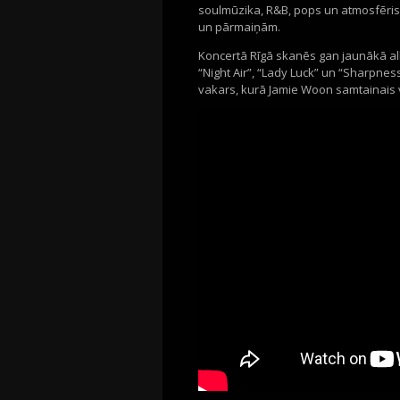
soulmūzika, R&B, pops un atmosfērisk
un pārmaiņām.
Koncertā Rīgā skanēs gan jaunākā a
“Night Air”, “Lady Luck” un “Sharpnes
vakars, kurā Jamie Woon samtainais v