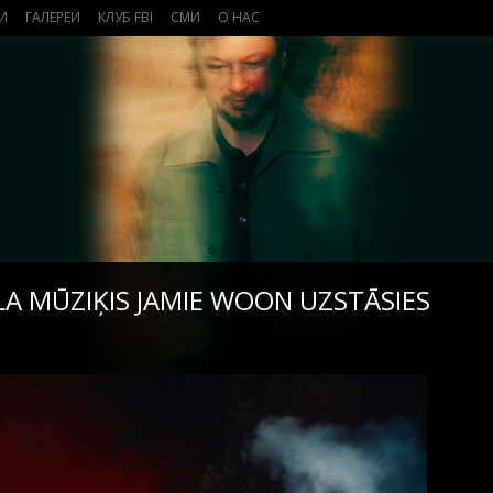
И
ГАЛЕРЕИ
КЛУБ FBI
СМИ
О НАС
A MŪZIĶIS JAMIE WOON UZSTĀSIES