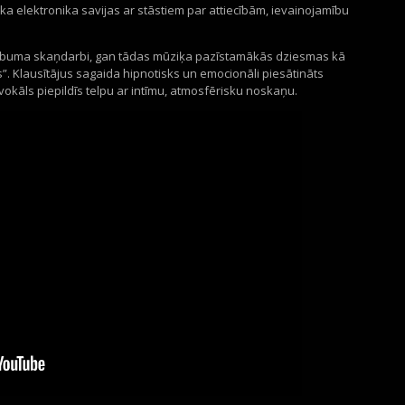
a elektronika savijas ar stāstiem par attiecībām, ievainojamību
lbuma skaņdarbi, gan tādas mūziķa pazīstamākās dziesmas kā
s”. Klausītājus sagaida hipnotisks un emocionāli piesātināts
okāls piepildīs telpu ar intīmu, atmosfērisku noskaņu.