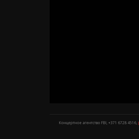
Концертное агентство FBI, +371
6728 4516
,