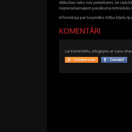
Atlikušais laiks nav pietiekams, lai radu
nepieciešamajiem pasākuma tehniskās re
Informācija par turpmāko rīcību biļešu īp
KOMENTĀRI
Lai komentētu, ielogojies ar savu drau