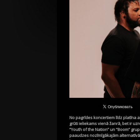
No pagrīdes koncertiem līdz platīna
grūti ieliekams vienā žanrā, bet ir u
“
Youth
of
the
Nation” un “
Boom
” gru
paaudzes nozīmīgākajām alternatīvā 