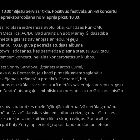
.
10
.00 “Biļešu Serviss” tīklā.
Positivu
s
festivāla un FBI koncertu
iepriekšpārdošan
ā
no
9
.
aprīļ
a plkst.
10
.00.
es no plaša iedvesmas avotu loka, kur līdzās
Run
-DMC
ī Metallica, AC/DC, Bad
Brains
un Bob
Marley
. Šī dažādība
etāla ģitāras savienojas ar repu, regeju
ērību P.O.D. guva pēc trešā studijas albuma
town
” izdošanas, kas sasniedza platīna statusu ASV, taču
r simtiem koncertu nelielās
koncertvietās
un klubos.
ists
Sonny
Sandoval
, ģitārists
Marcos
Curiel
,
ieks
Wuv
Bernardo, jau kopš pirmsākumiem saglabājis
meklējamas
t
rešmet
āla
projektā “
Eschatos
”, bet,
īts jauns muzikālais virziens, kurā metāls savienojas ar repu, regeju
n
Death
” atspoguļo simbolisku un personisku nozīmi, kas saistīta
u no savas paaudzes nozīmīgākajām alternatīvā metāla grupām.
om
”
un
“
Alive
”
klausītas simtiem miljonu reižu, grupa trīs reizes
zika iekļauta neskaitāmu filmu skaņu celiņos. Sadarbības
n
pat
Katy
Perry
, apliecinot grupas daudzpusību un ietekmi