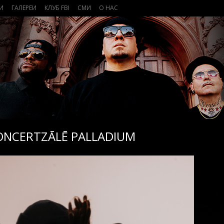
И
ГАЛЕРЕИ
КЛУБ FBI
СМИ
О НАС
KONCERTZĀLĒ PALLADIUM