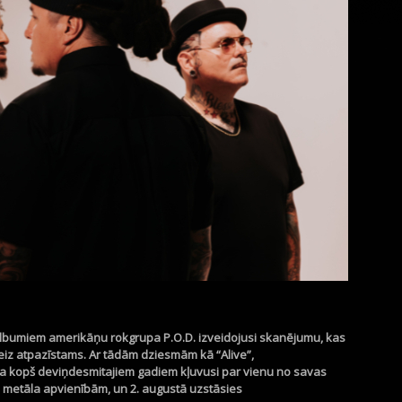
 albumiem amerikāņu rokgrupa P.O.D. izveidojusi skanējumu, kas
zreiz atpazīstams. Ar tādām dziesmām kā “
Alive
”,
pa kopš deviņdesmitajiem gadiem kļuvusi par vienu no savas
metāla apvienībām, un 2. augustā uzstāsies