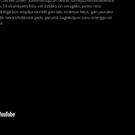
t
Let
Me
Down
”
kaverversiju
un devās turnejā Dienvidamerikā,
a
. T
ā
skanējums kļūs vēl dziļāks un smagāks, pirmo reizi
ā Rīgā būs iespēja dzirdēt gan labi zināmus hitus, gan jaunāko
irāk nekā trīsdesmit gadu garumā saglabājusi savu enerģiju un
ē.