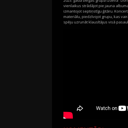
2025.
gada beigās grupa izdeva
“
Don'
vienlaikus strādājot pie jauna album
izmantojot
septiņstīgu
ģitāru. Koncert
materiālu, piedzīvojot grupu, kas va
spēju uzrunāt klausītājus visā pasaul