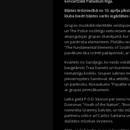
koncertzālē
Palladium
Rīga.
Biļetes tirdzniecībā no
10.
aprīļa
plkst
kluba biedri biļetes varēs iegādāties
Grupas muzikālā identitāte veidojusi
un
The
Police
nozīmīgu vietu ieņem ar
atspoguļojas grupas skanējumā, kur m
un
pankroka
elementiem. Plašāku iev
“
The
Fundamental
Elements
of
South
panākumi tika izcīnīti pakāpeniski, a
Kvartets no Sandjego, ko veido vokāl
basģitārists
Traa
Daniels un bundzin
nemainīgu kodolu. Grupas saknes 
pievienojoties
Sandoval
, tika attīst
un
pankroku
.
Nosaukums “
Payable
o
ar grupas pirmsākumiem.
Laika gaitā P.O.D. kļuvusi par vien
Dziesmas
“
Youth
of
the
Nation
”
,
“
Bo
nominēta
Grammy
balvām, un tās mū
partneru vidū ir arī Carlos
Santana
u
dažādos mūzikas virzienos.