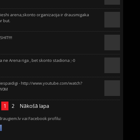
tieshi arena,skonto organizacija ir drausmigaka
r but.
HIT!!!!
 ne Arena riga , bet skonto stadiona ;-0
 iespaidigi - http://www.youtube.com/watch?
SW0M
1
2
Nākošā lapa
draugiem.lv vai Facebook profilu: