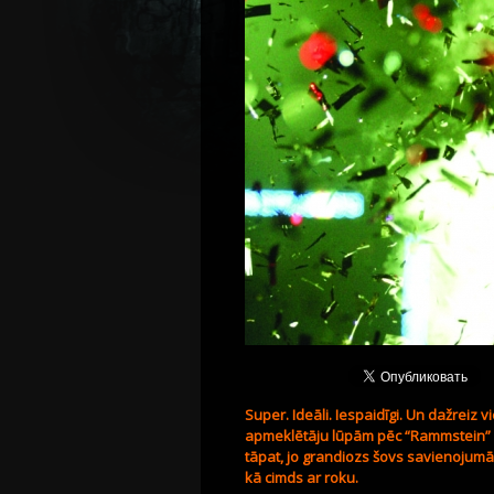
Super. Ideāli. Iespaidīgi. Un dažreiz 
apmeklētāju lūpām pēc “Rammstein” šo
tāpat, jo grandiozs šovs savienojum
kā cimds ar roku.