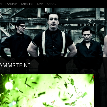
И
ГАЛЕРЕИ
КЛУБ FBI
СМИ
О НАС
RAMMSTEIN”