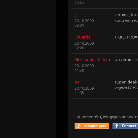
23:51
;)
cerams , ka 
kada vien va
20.10.2009
23:31
Eduards
TICKETPRO= S
20.10.2009
12:20
Aleksandrs Kotleta
Un cerams ka
20.10.2009
11:50
es
super ideali
v=gWtt1YR
20.10.2009
11:35
Lai komentētu, ielogojies ar savu 