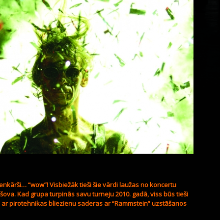
vienkārši… “wow”! Visbiežāk tieši šie vārdi laužas no koncertu
va. Kad grupa turpinās savu turneju 2010. gadā, viss būs tieši
ā ar pirotehnikas bliezienu saderas ar “Rammstein” uzstāšanos