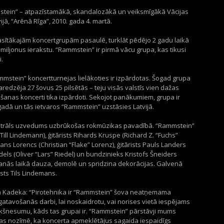
stein” – atpazīstamākā, skandalozākā un veiksmīgākā Vācijas
jā, “Arēnā Rīga”, 2010. gada 4. martā.
asītākajām koncertgrupām pasaulē, turklāt pēdējo 2 gadu laikā
miljonus ierakstu. “Rammstein” ir pirmā vācu grupa, kas tikusi
.
mmstein” koncertturnejas lielākoties ir izpārdotas. Šogad grupa
redzēja 27 šovus 25 pilsētās – teju visās valstīs vien dažas
šanas koncerti tika izpārdoti. Sekojot panākumiem, grupa ir
 gadā un tās ietvaros “Rammstein” uzstāsies Latvijā.
teatrāls uzvedums uzbrūkošas rokmūzikas pavadībā. “Rammstein”
(Till Lindemann), ģitārists Rihards Kruspe (Richard Z. “Fuchs”
ians Lorencs (Christian “Flake” Lorenz), ģitārists Pauls Landers
īdels (Oliver “Lars” Riedel) un bundzinieks Kristofs Šneiders
anās laikā dauza, demolē un spridzina dekorācijas. Galvenā
sts Tils Lindemans.
ga Kadeka: “Pirotehnika ir “Rammstein” šova neatņemama
agatavošanās darbi, lai noskaidrotu, vai norises vietā iespējams
iekšnesumu, kāds tas grupai ir. “Rammstein” pārstāvji mums
n tas nozīmē, ka koncerta apmeklētājus sagaida iespaidīgs