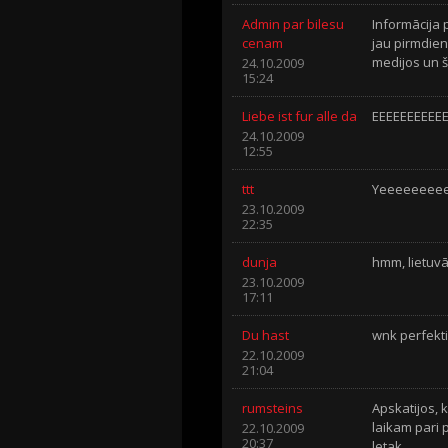
Admin par bilesu
Informācija 
cenam
jau pirmdien,
medijos un še
24.10.2009
15:24
Liebe ist fur alle da
EEEEEEEEEEEE
24.10.2009
12:55
ttt
Yeeeeeeee
23.10.2009
22:35
dunja
hmm, lietuvā 
23.10.2009
17:11
Du hast
wnk perfekti,
22.10.2009
21:04
rumsteins
Apskatijos, k
laikam pari 
22.10.2009
20:37
letak.