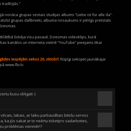
tradīcijās.”
vijā nonāca grupas sestais studijas albums “Liebe ist für alle da”.
atzīst grupas dalībnieki, albuma nosaukums ir pilnīgs pretstats
 dziesmas.
klātībā šokēja visu pasauli. Dziesmas videoklips, kurā
kas kanālos un interneta vietnē “YouTube” pieejams tikai
egādes iespējām sekos 26. oktobrī.
Rūpīgi sekojiet jaunākajai
pā www.fbi.lv.
ertu busu obligati :)
vēcais, labais, ar laiku parbaudītais bilešu serviss
a, ka jūs sakat ar to neērtu ticketpro sadarboties,
lzu problēmas vienmēr!?