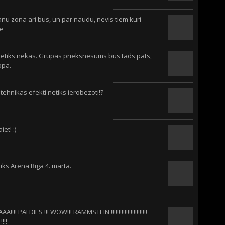
nu zona ari bus, un par naudu, nevis tiem kuri
ie
netiks nekas. Grupas prieksnesums bus tads pats,
ropa.
otehnikas efekti netiks ierobezoti!?
iet! :)
iks Arēnā Rīga 4. martā.
!! PALDIES !!! WOW!!! RAMMSTEIN !!!!!!!!!!!!!!!!!!!!!!!!
!!!