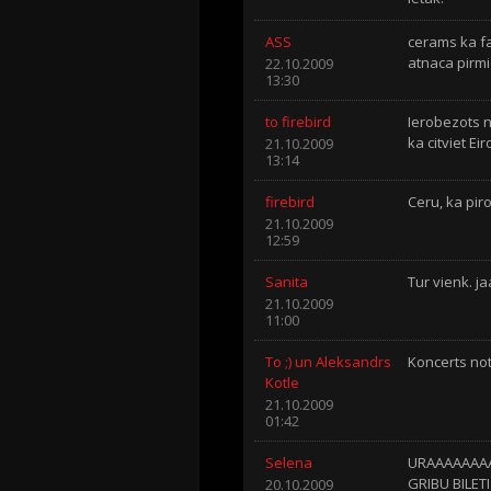
ASS
cerams ka fa
atnaca pirm
22.10.2009
13:30
to firebird
Ierobezots 
ka citviet Ei
21.10.2009
13:14
firebird
Ceru, ka pir
21.10.2009
12:59
Sanita
Tur vienk. jaa
21.10.2009
11:00
To ;) un Aleksandrs
Koncerts not
Kotle
21.10.2009
01:42
Selena
URAAAAAAAAAA!!
GRIBU BILETI !
20.10.2009