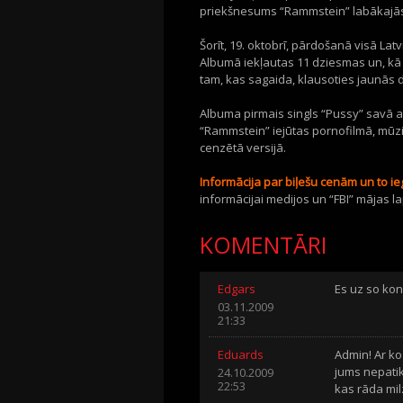
priekšnesums “Rammstein” labākajās 
Šorīt, 19. oktobrī, pārdošanā visā Lat
Albumā iekļautas 11 dziesmas un, kā 
tam, kas sagaida, klausoties jaunās
Albuma pirmais singls “Pussy” savā at
“Rammstein” iejūtas pornofilmā, mūzi
cenzētā versijā.
Informācija par biļešu cenām un to i
informācijai medijos un “FBI” mājas la
KOMENTĀRI
Edgars
Es uz so konc
03.11.2009
21:33
Eduards
Admin! Ar ko 
jums nepatik
24.10.2009
22:53
kas rāda mi