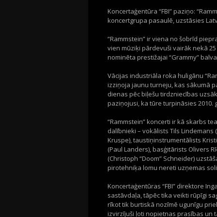
Koncertaģentūra “FBI” paziņo: “Ramm
koncertgrupa pasaulē, uzstāsies Latvi
“Rammstein” ir viena no šobrīd piepr
vien mūziķi pārdevuši vairāk nekā 25 
nominēta prestižajai “Grammy” balvai
Vācijas industriāla roka huligānu “Ra
izziņoja jaunu turneju, kas sākumā pa
dienas pēc biļešu tirdzniecības uzsāk
paziņojusi, ka tūre turpināsies 2010.
“Rammstein” koncerti ir kā skarbs 
dalībnieki – vokālists Tils Lindemans 
Kruspe), taustiņinstrumentālists Krist
(Paul Landers), basģitārists Olivers R
(Christoph “Doom” Schneider) uzstāš
pirotehniķa lomu nereti uzņemas soli
Koncertaģentūras “FBI” direktore In
sastāvdaļa, tāpēc tika veikti rūpīgi s
rīkot tik burtiskā nozīmē ugunīgu pr
izvirzījuši ļoti nopietnas prasības u