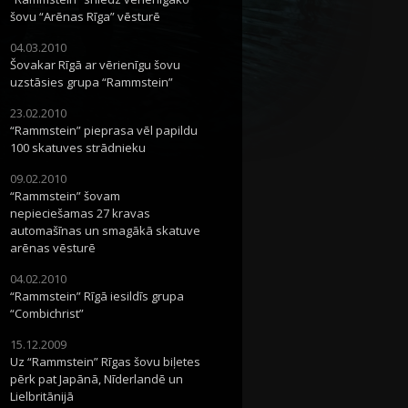
šovu “Arēnas Rīga” vēsturē
04.03.2010
Šovakar Rīgā ar vērienīgu šovu
uzstāsies grupa “Rammstein”
23.02.2010
“Rammstein” pieprasa vēl papildu
100 skatuves strādnieku
09.02.2010
“Rammstein” šovam
nepieciešamas 27 kravas
automašīnas un smagākā skatuve
arēnas vēsturē
04.02.2010
“Rammstein” Rīgā iesildīs grupa
“Combichrist”
15.12.2009
Uz “Rammstein” Rīgas šovu biļetes
pērk pat Japānā, Nīderlandē un
Lielbritānijā