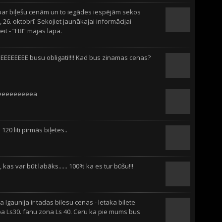
par biļešu cenām un to iegādes iespējām sekos
 26. oktobrī. Sekojiet jaunākajai informācijai
it - “FBI” mājas lapā.
EEEEEEE busu obligati!!!! Kad bus zinamas cenas?
eeeeeeeeea
120 liti pirmās biļetes..
 kas var būt labāks...... 100% ka es tur būšu!!!
a Igaunija ir tadas bilesu cenas - letaka bilete
pa Ls30. fanu zona Ls 40. Ceru ka pie mums bus