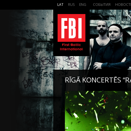
LAT
RUS
ENG
СОБЫТИЯ
НОВОСТ
RĪGĀ KONCERTĒS “