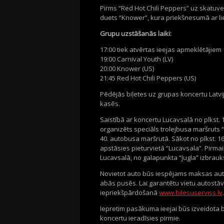
Pirms “Red Hot Chili Peppers” uz skatuves 
duets “Knower”, kura priekšnesumā ar li
Grupu uzstāšanās laiki:
17:00 tiek atvērtas ieejas apmeklētājiem
19:00 Carnival Youth (LV)
20:00 Knower (US)
21:45 Red Hot Chili Peppers (US)
Pēdējās biļetes uz grupas koncertu Latvi
kasēs.
Saistībā ar koncertu Lucavsalā no plkst. 1
organizēts speciāls trolejbusa maršruts “
40. autobusa maršrutā. Sākot no plkst. 1
apstāsies pieturvietā “Lucavsala”. Pirma
Lucavsalā, no galapunkta “Jugla” izbrauks
Novietot auto būs iespējams maksas aut
abās pusēs. Lai garantētu vietu autostāv
iepriekšpārdošanā
www.bilesuserviss.lv
.
Iepretim pasākuma ieejai būs izveidota 
koncertu ieradīsies pirmie.