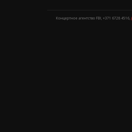
Концертное агентство FBI, +371
6728 4516
,